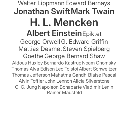
Walter Lippmann
Edward Bernays
Jonathan Swift
Mark Twain
H. L. Mencken
Albert Einstein
Epiktet
George Orwell
G. Edward Griffin
Mattias Desmet
Steven Spielberg
Goethe
George Bernard Shaw
Aldous Huxley
Bernardo Kastrup
Noam Chomsky
Thomas Alva Edison
Leo Tolstoi
Albert Schweitzer
Thomas Jefferson
Mahatma Gandhi
Blaise Pascal
Alvin Toffler
John Lennon
Alicia Silverstone
C. G. Jung
Napoleon Bonaparte
Vladimir Lenin
Rainer Mausfeld