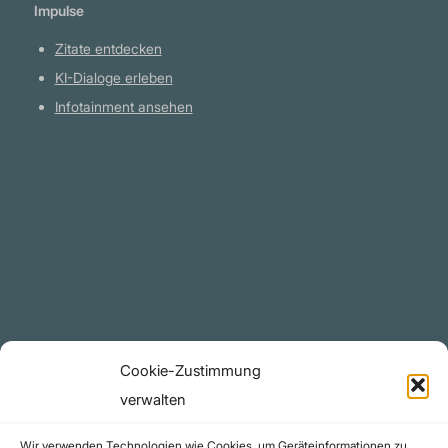
Impulse
Zitate entdecken
KI-Dialoge erleben
Infotainment ansehen
Plattform
YouTube Projekte
Telegram Kanal
github.com
Rechtliches
Cookie-Zustimmung
Datenschutzerklärung
verwalten
Urheberrecht (Copyright)
Wir verwenden Technologien wie Cookies, um Geräteinformationen zu