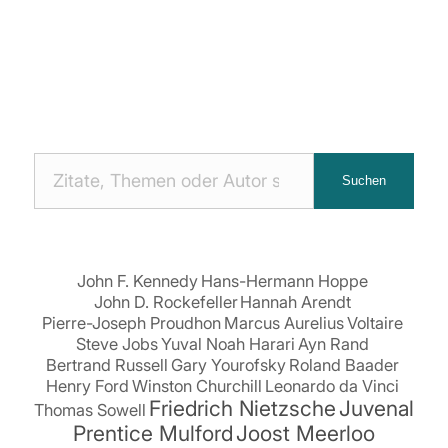
Nach
Suchen
Zitaten
suchen:
John F. Kennedy
Hans-Hermann Hoppe
John D. Rockefeller
Hannah Arendt
Pierre-Joseph Proudhon
Marcus Aurelius
Voltaire
Steve Jobs
Yuval Noah Harari
Ayn Rand
Bertrand Russell
Gary Yourofsky
Roland Baader
Henry Ford
Winston Churchill
Leonardo da Vinci
Friedrich Nietzsche
Juvenal
Thomas Sowell
Prentice Mulford
Joost Meerloo