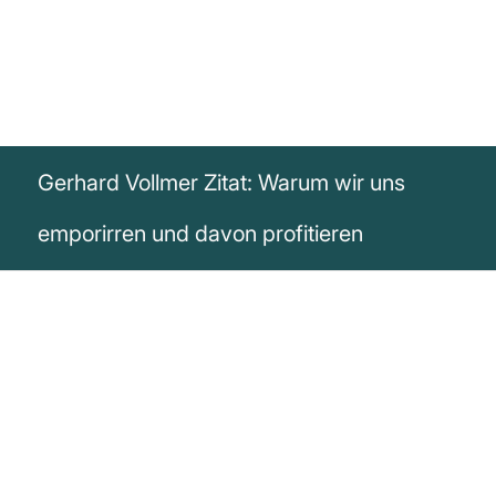
Gerhard Vollmer Zitat: Warum wir uns
emporirren und davon profitieren
„Wir irren uns empor.“
Gerhard Vollmer
Entdecke Gerhard Vollmers inspirierendes Zitat über das Lernen
durch Fehler und die evolutionäre Kraft des Irrens.