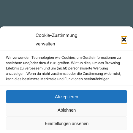
github.com
Rechtliches
Cookie-Zustimmung
Datenschutzerklärung
verwalten
Urheberrecht (Copyright)
Wir verwenden Technologien wie Cookies, um Geräteinformationen zu
Cookie-Richtlinie (EU)
speichern und/oder darauf zuzugreifen. Wir tun dies, um das Browsing-
Erlebnis zu verbessern und um (nicht) personalisierte Werbung
Impressum
anzuzeigen. Wenn du nicht zustimmst oder die Zustimmung widerrufst,
Kontakt
kann dies bestimmte Merkmale und Funktionen beeinträchtigen.
Akzeptieren
Ablehnen
©yoice.net • Realisierung: jan@pixel-park.net • Hosting - yoice.net Media |
Einstellungen ansehen
*Als Amazon-Partner erhalte ich eine kleine Provision für qualifizierte Käufe