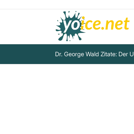
Dr. George Wald Zitate: Der 
„Wenn es um den Ursprung de
haben wir nur zwei Möglichke
entstanden ist. Die eine ist d
Entstehung aus der Evolution; 
übernatürlicher schöpferischer