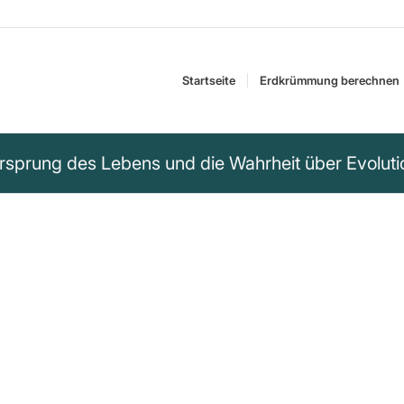
Startseite
Erdkrümmung berechnen
Ursprung des Lebens und die Wahrheit über Evoluti
s Lebens geht,
iten, wie das Leben
ie spontane
die andere ist ein
 Akt Gottes. Es gibt