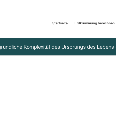
Startseite
Erdkrümmung berechnen
rgründliche Komplexität des Ursprungs des Lebens
pekulationen über den
 sinnvollen Ziel
hste lebende System
 äußerst primitiven
 die die