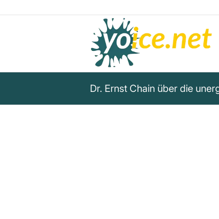
Dr. Ernst Chain über die une
„Ich sage seit Jahren, dass S
Ursprung des Lebens zu keinem
führen, da selbst das einfac
viel zu komplex ist, um mit der
Chemie verstanden zu werden,