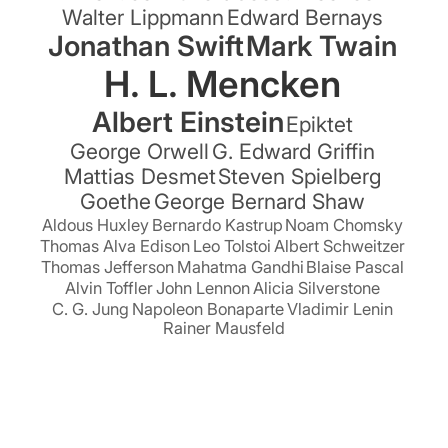
Walter Lippmann
Edward Bernays
Jonathan Swift
Mark Twain
H. L. Mencken
Albert Einstein
Epiktet
George Orwell
G. Edward Griffin
Mattias Desmet
Steven Spielberg
Goethe
George Bernard Shaw
Aldous Huxley
Bernardo Kastrup
Noam Chomsky
Thomas Alva Edison
Leo Tolstoi
Albert Schweitzer
Thomas Jefferson
Mahatma Gandhi
Blaise Pascal
Alvin Toffler
John Lennon
Alicia Silverstone
C. G. Jung
Napoleon Bonaparte
Vladimir Lenin
Rainer Mausfeld