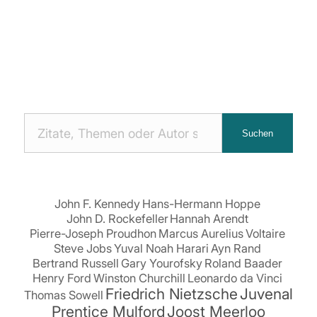
Nach
Suchen
Zitaten
suchen:
John F. Kennedy
Hans-Hermann Hoppe
John D. Rockefeller
Hannah Arendt
Pierre-Joseph Proudhon
Marcus Aurelius
Voltaire
Steve Jobs
Yuval Noah Harari
Ayn Rand
Bertrand Russell
Gary Yourofsky
Roland Baader
Henry Ford
Winston Churchill
Leonardo da Vinci
Friedrich Nietzsche
Juvenal
Thomas Sowell
Prentice Mulford
Joost Meerloo