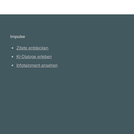
für Großspender erlebt, die nach der Wahl
Vorteile für sich selbst wollen und erwarten
und manchmal auch bekommen. ... Die
Amtsinhaber, Demokraten und Republikaner,
Impulse
sehen dieses unbegrenzte Geld als großen
Vorteil für sich selbst an. Jemand, der bereits
Zitate entdecken
im Kongress ist, hat einem eifrigen Spender
KI-Dialoge erleben
viel mehr zu verkaufen als jemand, der nur ein
Infotainment ansehen
Herausforderer ist." Jimmy Carter
Plattform
YouTube Projekte
Telegram Kanal
github.com