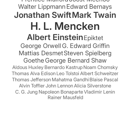
Walter Lippmann
Edward Bernays
Jonathan Swift
Mark Twain
H. L. Mencken
Albert Einstein
Epiktet
George Orwell
G. Edward Griffin
Mattias Desmet
Steven Spielberg
Goethe
George Bernard Shaw
Aldous Huxley
Bernardo Kastrup
Noam Chomsky
Thomas Alva Edison
Leo Tolstoi
Albert Schweitzer
Thomas Jefferson
Mahatma Gandhi
Blaise Pascal
Alvin Toffler
John Lennon
Alicia Silverstone
C. G. Jung
Napoleon Bonaparte
Vladimir Lenin
Rainer Mausfeld