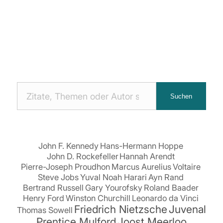
Nach
Suchen
Zitaten
suchen:
John F. Kennedy
Hans-Hermann Hoppe
John D. Rockefeller
Hannah Arendt
Pierre-Joseph Proudhon
Marcus Aurelius
Voltaire
Steve Jobs
Yuval Noah Harari
Ayn Rand
Bertrand Russell
Gary Yourofsky
Roland Baader
Henry Ford
Winston Churchill
Leonardo da Vinci
Friedrich Nietzsche
Juvenal
Thomas Sowell
Prentice Mulford
Joost Meerloo