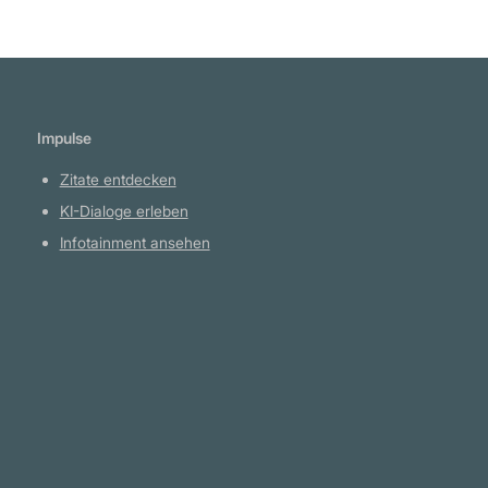
Impulse
Zitate entdecken
KI-Dialoge erleben
Infotainment ansehen
Plattform
YouTube Projekte
Telegram Kanal
github.com