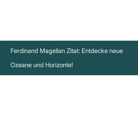
Ferdinand Magellan Zitat: Entdecke neue
Ozeane und Horizonte!
„Wer an der Küste bleibt, kann keine
neuen Ozeane entdecken.“
Ferdinand Magellan