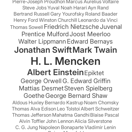
Pierre-Joseph Proudhon
Marcus Aurelius
Voltaire
Steve Jobs
Yuval Noah Harari
Ayn Rand
Bertrand Russell
Gary Yourofsky
Roland Baader
Henry Ford
Winston Churchill
Leonardo da Vinci
Friedrich Nietzsche
Juvenal
Thomas Sowell
Prentice Mulford
Joost Meerloo
Walter Lippmann
Edward Bernays
Jonathan Swift
Mark Twain
H. L. Mencken
Albert Einstein
Epiktet
George Orwell
G. Edward Griffin
Mattias Desmet
Steven Spielberg
Goethe
George Bernard Shaw
Aldous Huxley
Bernardo Kastrup
Noam Chomsky
Thomas Alva Edison
Leo Tolstoi
Albert Schweitzer
Thomas Jefferson
Mahatma Gandhi
Blaise Pascal
Alvin Toffler
John Lennon
Alicia Silverstone
C. G. Jung
Napoleon Bonaparte
Vladimir Lenin