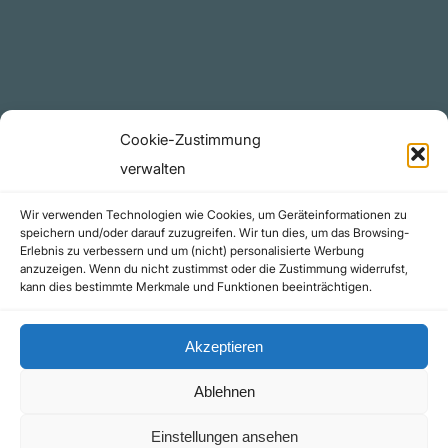
Telegram Kanal
github.com
Rechtliches
Cookie-Zustimmung
Datenschutzerklärung
verwalten
Urheberrecht (Copyright)
Wir verwenden Technologien wie Cookies, um Geräteinformationen zu
Cookie-Richtlinie (EU)
speichern und/oder darauf zuzugreifen. Wir tun dies, um das Browsing-
Erlebnis zu verbessern und um (nicht) personalisierte Werbung
Impressum
anzuzeigen. Wenn du nicht zustimmst oder die Zustimmung widerrufst,
Kontakt
kann dies bestimmte Merkmale und Funktionen beeinträchtigen.
Akzeptieren
Ablehnen
©yoice.net • Realisierung: jan@pixel-park.net • Hosting - yoice.net Media |
Einstellungen ansehen
*Als Amazon-Partner erhalte ich eine kleine Provision für qualifizierte Käufe