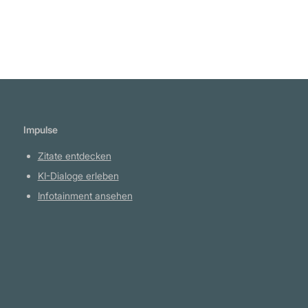
ist." Nathaniel Meyer Rothschild
Impulse
Zitate entdecken
KI-Dialoge erleben
Infotainment ansehen
Plattform
YouTube Projekte
Telegram Kanal