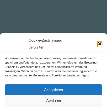
YouTube Projekte
Telegram Kanal
github.com
Rechtliches
Cookie-Zustimmung
Datenschutzerklärung
verwalten
Urheberrecht (Copyright)
Wir verwenden Technologien wie Cookies, um Geräteinformationen zu
Cookie-Richtlinie (EU)
speichern und/oder darauf zuzugreifen. Wir tun dies, um das Browsing-
Erlebnis zu verbessern und um (nicht) personalisierte Werbung
Impressum
anzuzeigen. Wenn du nicht zustimmst oder die Zustimmung widerrufst,
Kontakt
kann dies bestimmte Merkmale und Funktionen beeinträchtigen.
Akzeptieren
Ablehnen
©yoice.net • Realisierung: jan@pixel-park.net • Hosting - yoice.net Media |