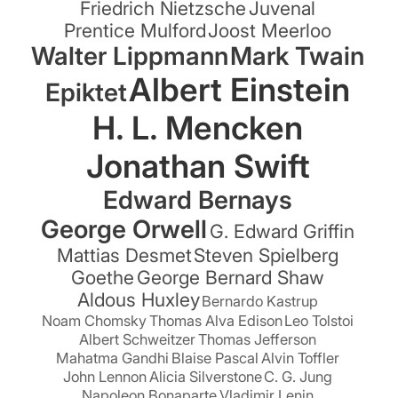
Friedrich Nietzsche
Juvenal
Prentice Mulford
Joost Meerloo
Walter Lippmann
Mark Twain
Albert Einstein
Epiktet
H. L. Mencken
Jonathan Swift
Edward Bernays
George Orwell
G. Edward Griffin
Mattias Desmet
Steven Spielberg
Goethe
George Bernard Shaw
Aldous Huxley
Bernardo Kastrup
Noam Chomsky
Thomas Alva Edison
Leo Tolstoi
Albert Schweitzer
Thomas Jefferson
Mahatma Gandhi
Blaise Pascal
Alvin Toffler
John Lennon
Alicia Silverstone
C. G. Jung
Napoleon Bonaparte
Vladimir Lenin