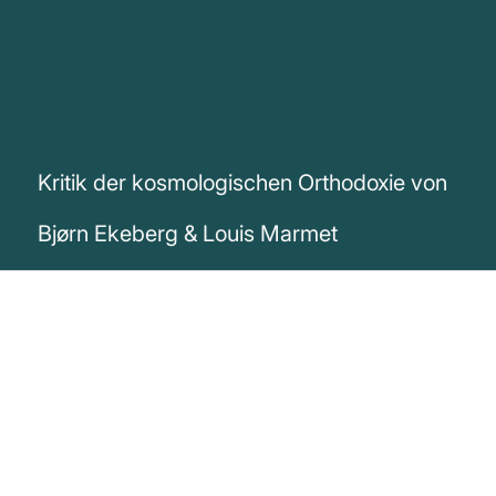
Kritik der kosmologischen Orthodoxie von
Bjørn Ekeberg & Louis Marmet
„Die derzeitige Orthodoxie der Kosmologie
beruht auf ungeprüften Annahmen, die
massive Auswirkungen auf unsere Sicht
des Universums haben. Von der Größe