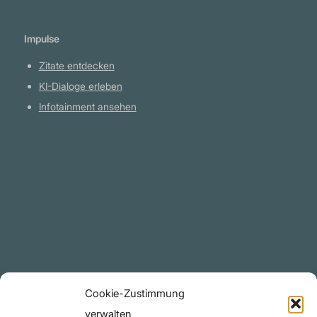
Impulse
Zitate entdecken
KI-Dialoge erleben
Infotainment ansehen
Plattform
YouTube Projekte
Telegram Kanal
github.com
Rechtliches
Cookie-Zustimmung
Datenschutzerklärung
verwalten