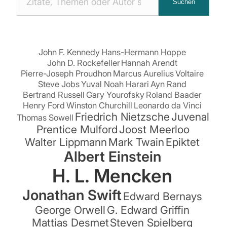
Suchen
Zitaten
suchen:
John F. Kennedy
Hans-Hermann Hoppe
John D. Rockefeller
Hannah Arendt
Pierre-Joseph Proudhon
Marcus Aurelius
Voltaire
Steve Jobs
Yuval Noah Harari
Ayn Rand
Bertrand Russell
Gary Yourofsky
Roland Baader
Henry Ford
Winston Churchill
Leonardo da Vinci
Friedrich Nietzsche
Juvenal
Thomas Sowell
Prentice Mulford
Joost Meerloo
Walter Lippmann
Mark Twain
Epiktet
Albert Einstein
H. L. Mencken
Jonathan Swift
Edward Bernays
George Orwell
G. Edward Griffin
Mattias Desmet
Steven Spielberg