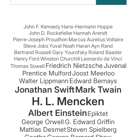
Zitaten
suchen:
John F. Kennedy
Hans-Hermann Hoppe
John D. Rockefeller
Hannah Arendt
Pierre-Joseph Proudhon
Marcus Aurelius
Voltaire
Steve Jobs
Yuval Noah Harari
Ayn Rand
Bertrand Russell
Gary Yourofsky
Roland Baader
Henry Ford
Winston Churchill
Leonardo da Vinci
Friedrich Nietzsche
Juvenal
Thomas Sowell
Prentice Mulford
Joost Meerloo
Walter Lippmann
Edward Bernays
Jonathan Swift
Mark Twain
H. L. Mencken
Albert Einstein
Epiktet
George Orwell
G. Edward Griffin
Mattias Desmet
Steven Spielberg