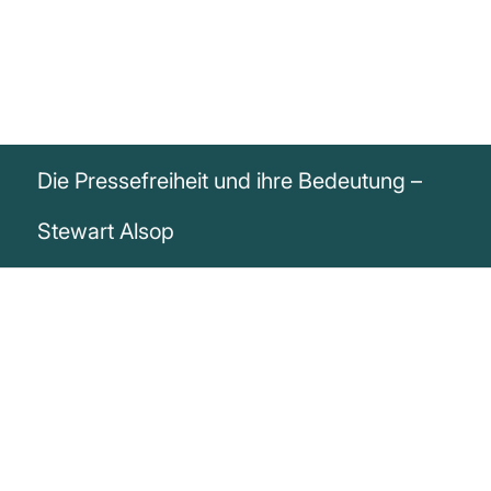
Die Pressefreiheit und ihre Bedeutung –
Stewart Alsop
„Die Presse muss die Freiheit haben, alles
zu sagen, damit bestimmte Menschen
nicht die Freiheit haben, alles zu tun.“