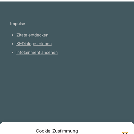
Paul Sethe. Da Journalisten nicht reich sind,
sind sie auch nicht frei." Paul Sethe
Impulse
Zitate entdecken
KI-Dialoge erleben
Infotainment ansehen
Plattform
YouTube Projekte
Telegram Kanal
github.com
Rechtliches
Cookie-Zustimmung