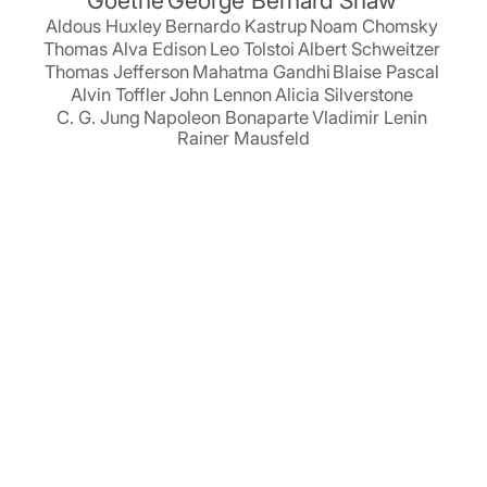
Goethe
George Bernard Shaw
Aldous Huxley
Bernardo Kastrup
Noam Chomsky
Thomas Alva Edison
Leo Tolstoi
Albert Schweitzer
Thomas Jefferson
Mahatma Gandhi
Blaise Pascal
Alvin Toffler
John Lennon
Alicia Silverstone
C. G. Jung
Napoleon Bonaparte
Vladimir Lenin
Rainer Mausfeld