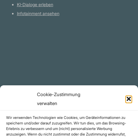
KI-Dialoge erleben
Infotainment ansehen
Plattform
YouTube Projekte
Telegram Kanal
github.com
Rechtliches
Cookie-Zustimmung
Datenschutzerklärung
verwalten
Urheberrecht (Copyright)
Wir verwenden Technologien wie Cookies, um Geräteinformationen zu
Cookie-Richtlinie (EU)
speichern und/oder darauf zuzugreifen. Wir tun dies, um das Browsing-
Erlebnis zu verbessern und um (nicht) personalisierte Werbung
Impressum
anzuzeigen. Wenn du nicht zustimmst oder die Zustimmung widerrufst,