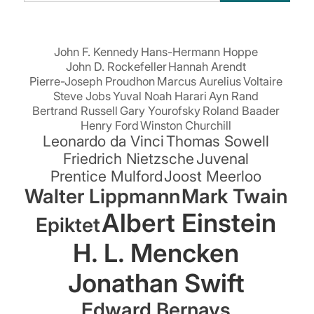
suchen:
John F. Kennedy
Hans-Hermann Hoppe
John D. Rockefeller
Hannah Arendt
Pierre-Joseph Proudhon
Marcus Aurelius
Voltaire
Steve Jobs
Yuval Noah Harari
Ayn Rand
Bertrand Russell
Gary Yourofsky
Roland Baader
Henry Ford
Winston Churchill
Leonardo da Vinci
Thomas Sowell
Friedrich Nietzsche
Juvenal
Prentice Mulford
Joost Meerloo
Walter Lippmann
Mark Twain
Albert Einstein
Epiktet
H. L. Mencken
Jonathan Swift
Edward Bernays