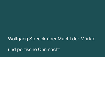
Wolfgang Streeck über Macht der Märkte
und politische Ohnmacht
„Wir' entscheiden gar nichts. Das wird für
uns entschieden: von den 'Märkten' und,
in ihrem Gefolge, den Regierungen. Man
muss schon sprachlich aufpassen, sich