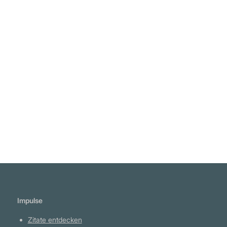
Allgemein wird nicht erkannt, in welchem
Ausmaß die Worte und Handlungen unserer
einflussreichsten öffentlichen Männer von
schlauen Personen hinter den Kulissen diktiert
Weiterlesen
werden." Edward Bernays
Impulse
Zitate entdecken