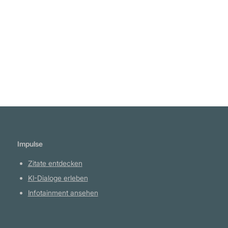
Gottfried Wilhelm Leibniz
Weiterlesen
Impulse
Zitate entdecken
KI-Dialoge erleben
Infotainment ansehen