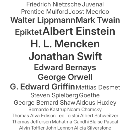
Friedrich Nietzsche
Juvenal
Prentice Mulford
Joost Meerloo
Walter Lippmann
Mark Twain
Albert Einstein
Epiktet
H. L. Mencken
Jonathan Swift
Edward Bernays
George Orwell
G. Edward Griffin
Mattias Desmet
Steven Spielberg
Goethe
George Bernard Shaw
Aldous Huxley
Bernardo Kastrup
Noam Chomsky
Thomas Alva Edison
Leo Tolstoi
Albert Schweitzer
Thomas Jefferson
Mahatma Gandhi
Blaise Pascal
Alvin Toffler
John Lennon
Alicia Silverstone