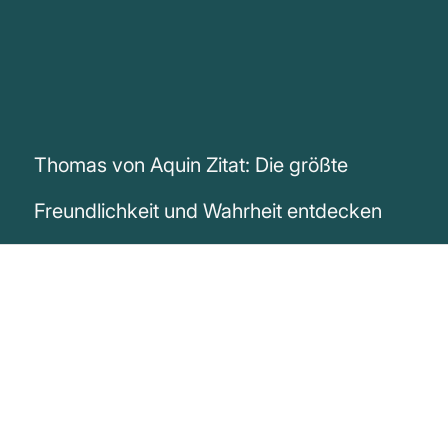
Thomas von Aquin Zitat: Die größte
Freundlichkeit und Wahrheit entdecken
„Die größte Freundlichkeit, die man einem
Menschen erweisen kann, besteht darin,
ihn vom Irrtum zur Wahrheit zu führen.“