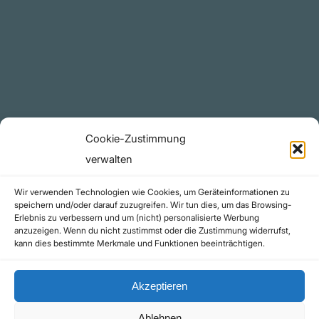
Plattform
YouTube Projekte
Telegram Kanal
github.com
Rechtliches
Cookie-Zustimmung
Datenschutzerklärung
verwalten
Urheberrecht (Copyright)
Wir verwenden Technologien wie Cookies, um Geräteinformationen zu
Cookie-Richtlinie (EU)
speichern und/oder darauf zuzugreifen. Wir tun dies, um das Browsing-
Erlebnis zu verbessern und um (nicht) personalisierte Werbung
Impressum
anzuzeigen. Wenn du nicht zustimmst oder die Zustimmung widerrufst,
Kontakt
kann dies bestimmte Merkmale und Funktionen beeinträchtigen.
Akzeptieren
Ablehnen