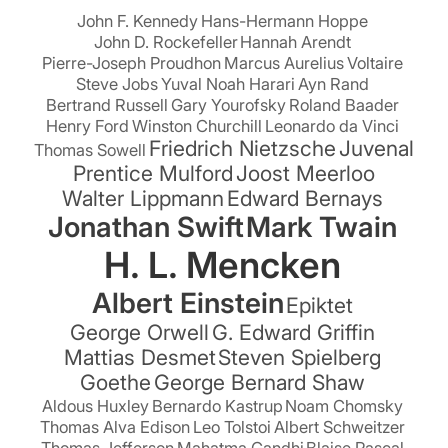
John F. Kennedy
Hans-Hermann Hoppe
John D. Rockefeller
Hannah Arendt
Pierre-Joseph Proudhon
Marcus Aurelius
Voltaire
Steve Jobs
Yuval Noah Harari
Ayn Rand
Bertrand Russell
Gary Yourofsky
Roland Baader
Henry Ford
Winston Churchill
Leonardo da Vinci
Friedrich Nietzsche
Juvenal
Thomas Sowell
Prentice Mulford
Joost Meerloo
Walter Lippmann
Edward Bernays
Jonathan Swift
Mark Twain
H. L. Mencken
Albert Einstein
Epiktet
George Orwell
G. Edward Griffin
Mattias Desmet
Steven Spielberg
Goethe
George Bernard Shaw
Aldous Huxley
Bernardo Kastrup
Noam Chomsky
Thomas Alva Edison
Leo Tolstoi
Albert Schweitzer
Thomas Jefferson
Mahatma Gandhi
Blaise Pascal