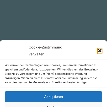
Plattform
YouTube Projekte
Telegram Kanal
github.com
Rechtliches
Cookie-Zustimmung
Datenschutzerklärung
verwalten
Urheberrecht (Copyright)
Wir verwenden Technologien wie Cookies, um Geräteinformationen zu
Cookie-Richtlinie (EU)
speichern und/oder darauf zuzugreifen. Wir tun dies, um das Browsing-
Erlebnis zu verbessern und um (nicht) personalisierte Werbung
Impressum
anzuzeigen. Wenn du nicht zustimmst oder die Zustimmung widerrufst,
Kontakt
kann dies bestimmte Merkmale und Funktionen beeinträchtigen.
Akzeptieren