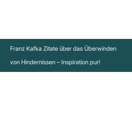
Franz Kafka Zitate über das Überwinden
von Hindernissen – Inspiration pur!
„Verbringe nicht die Zeit mit der Suche
nach einem Hindernis. Vielleicht ist keines
da.“