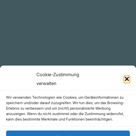
Plattform
YouTube Projekte
Telegram Kanal
github.com
Rechtliches
Cookie-Zustimmung
Datenschutzerklärung
verwalten
Urheberrecht (Copyright)
Wir verwenden Technologien wie Cookies, um Geräteinformationen zu
Cookie-Richtlinie (EU)
speichern und/oder darauf zuzugreifen. Wir tun dies, um das Browsing-
Erlebnis zu verbessern und um (nicht) personalisierte Werbung
Impressum
anzuzeigen. Wenn du nicht zustimmst oder die Zustimmung widerrufst,
Kontakt
kann dies bestimmte Merkmale und Funktionen beeinträchtigen.