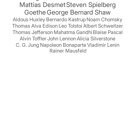
Mattias Desmet
Steven Spielberg
Goethe
George Bernard Shaw
Aldous Huxley
Bernardo Kastrup
Noam Chomsky
Thomas Alva Edison
Leo Tolstoi
Albert Schweitzer
Thomas Jefferson
Mahatma Gandhi
Blaise Pascal
Alvin Toffler
John Lennon
Alicia Silverstone
C. G. Jung
Napoleon Bonaparte
Vladimir Lenin
Rainer Mausfeld