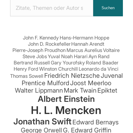
Nach
Suchen
Zitaten
suchen:
John F. Kennedy
Hans-Hermann Hoppe
John D. Rockefeller
Hannah Arendt
Pierre-Joseph Proudhon
Marcus Aurelius
Voltaire
Steve Jobs
Yuval Noah Harari
Ayn Rand
Bertrand Russell
Gary Yourofsky
Roland Baader
Henry Ford
Winston Churchill
Leonardo da Vinci
Friedrich Nietzsche
Juvenal
Thomas Sowell
Prentice Mulford
Joost Meerloo
Walter Lippmann
Mark Twain
Epiktet
Albert Einstein
H. L. Mencken
Jonathan Swift
Edward Bernays
George Orwell
G. Edward Griffin