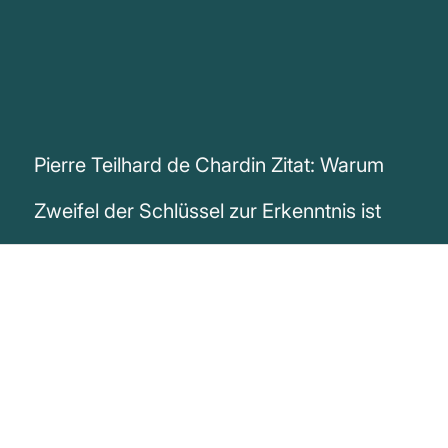
Pierre Teilhard de Chardin Zitat: Warum
Zweifel der Schlüssel zur Erkenntnis ist
„Zweifel ist der erste Schritt zur
Erkenntnis; ohne ihn könnten wir nicht
vorankommen. Zweifel bedeutet, dass wir
unsere Überzeugungen hinterfragen und