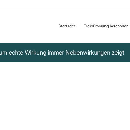
Startseite
Erdkrümmung berechnen
rum echte Wirkung immer Nebenwirkungen zeigt
ine Substanz keine
ht der dringende
e Hauptwirkung hat.“