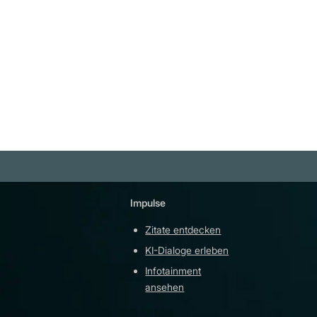
dass es passiert ist." Charles T.
Tart
Weiterlesen
Impulse
Plattfor
Zitate entdecken
YouTu
KI-Dialoge erleben
Teleg
Infotainment
githu
ansehen