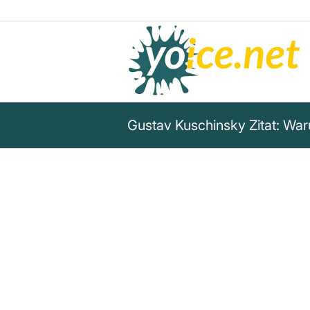
Gustav Kuschinsky Zitat: Wa
„Wenn behauptet wird, dass e
Nebenwirkung zeigt, so beste
Verdacht, dass sie auch kein
Gustav Kuschinsky