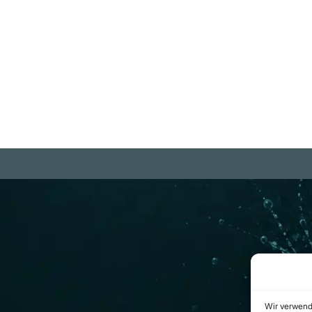
Robert Koch
We
Weiterlesen
m
Rechtliches
be Projekte
Datenschutzerklärung
ram Kanal
Urheberrecht
(Copyright)
b.com
Cookie-Richtlinie
(EU)
Wir verwend