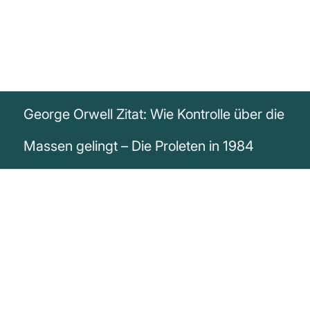
George Orwell Zitat: Wie Kontrolle über die
Massen gelingt – Die Proleten in 1984
„Solange sie (die Proleten) arbeiteten und
sich fortpflanzten, waren ihre anderen
Aktivitäten ohne Bedeutung. Sich selbst
überlassen, wie freilaufendes Vieh in den