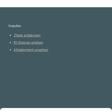
Konrad Zacharias Lorenz
Impulse
Zitate entdecken
KI-Dialoge erleben
Infotainment ansehen
Plattform
YouTube Projekte
Telegram Kanal
github.com