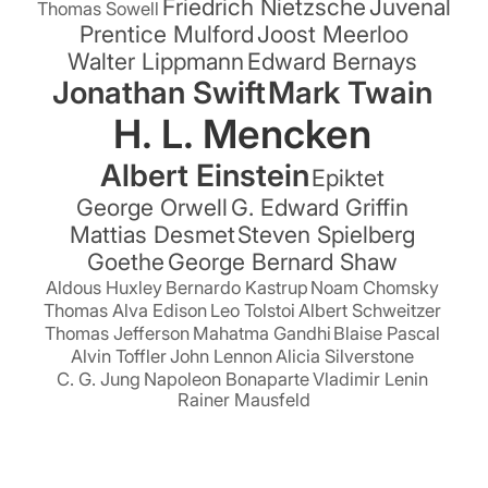
Friedrich Nietzsche
Juvenal
Thomas Sowell
Prentice Mulford
Joost Meerloo
Walter Lippmann
Edward Bernays
Jonathan Swift
Mark Twain
H. L. Mencken
Albert Einstein
Epiktet
George Orwell
G. Edward Griffin
Mattias Desmet
Steven Spielberg
Goethe
George Bernard Shaw
Aldous Huxley
Bernardo Kastrup
Noam Chomsky
Thomas Alva Edison
Leo Tolstoi
Albert Schweitzer
Thomas Jefferson
Mahatma Gandhi
Blaise Pascal
Alvin Toffler
John Lennon
Alicia Silverstone
C. G. Jung
Napoleon Bonaparte
Vladimir Lenin
Rainer Mausfeld