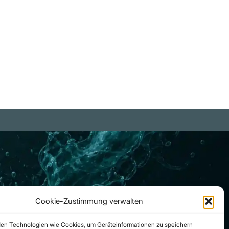
ereinkunft der mächtigen
teure in diesem
ssenschaftlichen Milliardenspiel
etabliert werden. Dieser
nsensus wird dann schnellstens
 einem Dogma, das vor allem
rch die Medien in quasi-
ligiöser Weise immer und immer
eder transportiert und
ließlich verewigt wird." Etienne
 Harven
Cookie-Zustimmung verwalten
en Technologien wie Cookies, um Geräteinformationen zu speichern