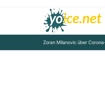
Zoran Milanovic über Corona
„Die Corona-Maßnahmen, auch
sind wissenschaftlich nicht b
terrorisieren die Menschen“
Zoran Milanovic