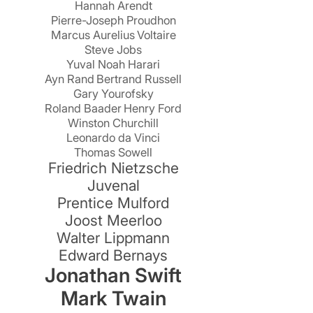
Hannah Arendt
r
Pierre-Joseph Proudhon
:
Marcus Aurelius
Voltaire
Steve Jobs
Yuval Noah Harari
Ayn Rand
Bertrand Russell
)
Gary Yourofsky
Roland Baader
Henry Ford
Winston Churchill
Leonardo da Vinci
Thomas Sowell
Friedrich Nietzsche
Juvenal
Prentice Mulford
Joost Meerloo
Walter Lippmann
Edward Bernays
Jonathan Swift
Mark Twain