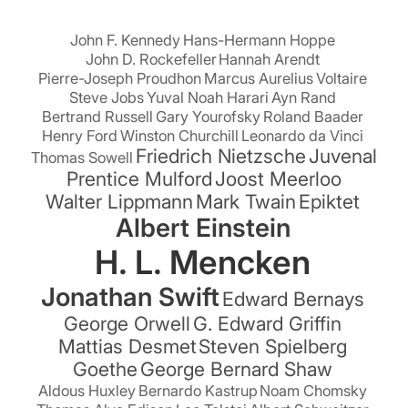
John F. Kennedy
Hans-Hermann Hoppe
John D. Rockefeller
Hannah Arendt
Pierre-Joseph Proudhon
Marcus Aurelius
Voltaire
Steve Jobs
Yuval Noah Harari
Ayn Rand
Bertrand Russell
Gary Yourofsky
Roland Baader
Henry Ford
Winston Churchill
Leonardo da Vinci
Friedrich Nietzsche
Juvenal
Thomas Sowell
Prentice Mulford
Joost Meerloo
Walter Lippmann
Mark Twain
Epiktet
Albert Einstein
H. L. Mencken
Jonathan Swift
Edward Bernays
George Orwell
G. Edward Griffin
Mattias Desmet
Steven Spielberg
Goethe
George Bernard Shaw
Aldous Huxley
Bernardo Kastrup
Noam Chomsky