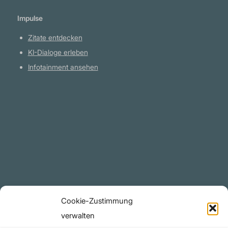
Impulse
Zitate entdecken
KI-Dialoge erleben
Infotainment ansehen
Plattform
YouTube Projekte
Telegram Kanal
github.com
Rechtliches
Cookie-Zustimmung
Datenschutzerklärung
verwalten