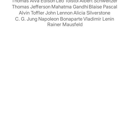
Thomas Alva Edison
Leo Tolstoi
Albert Schweitzer
Thomas Jefferson
Mahatma Gandhi
Blaise Pascal
Alvin Toffler
John Lennon
Alicia Silverstone
C. G. Jung
Napoleon Bonaparte
Vladimir Lenin
Rainer Mausfeld