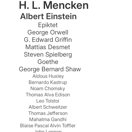
H. L. Mencken
Albert Einstein
e
Epiktet
George Orwell
G. Edward Griffin
Mattias Desmet
Steven Spielberg
n
Goethe
George Bernard Shaw
Aldous Huxley
Bernardo Kastrup
Noam Chomsky
Thomas Alva Edison
Leo Tolstoi
Albert Schweitzer
Thomas Jefferson
Mahatma Gandhi
Blaise Pascal
Alvin Toffler
John Lennon