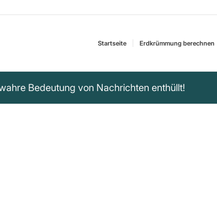
Startseite
Erdkrümmung berechnen
 wahre Bedeutung von Nachrichten enthüllt!
emand unterdrücken
“
 Nachrichten und ihre wahre
ng.