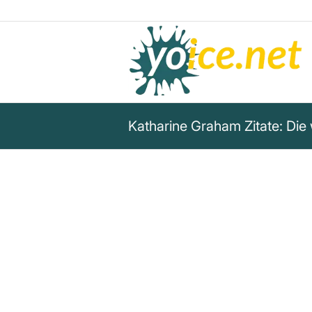
Katharine Graham Zitate: Die
„Nachrichten sind das, was j
will. Alles andere ist Werbung.
Katharine Graham
Entdecken Sie Katharine Grahams Zitat über
Bedeutung – zwischen Wahrheit und Werbu