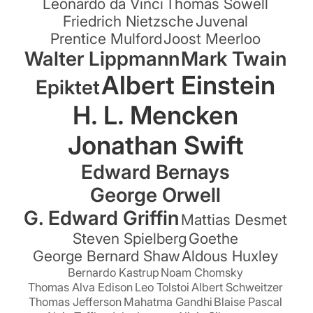
Leonardo da Vinci
Thomas Sowell
Friedrich Nietzsche
Juvenal
Prentice Mulford
Joost Meerloo
Walter Lippmann
Mark Twain
Albert Einstein
Epiktet
H. L. Mencken
Jonathan Swift
Edward Bernays
George Orwell
G. Edward Griffin
Mattias Desmet
Steven Spielberg
Goethe
George Bernard Shaw
Aldous Huxley
Bernardo Kastrup
Noam Chomsky
Thomas Alva Edison
Leo Tolstoi
Albert Schweitzer
Thomas Jefferson
Mahatma Gandhi
Blaise Pascal