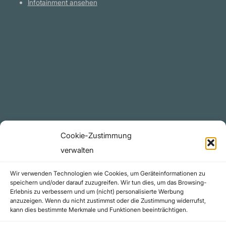
Infotainment ansehen
Plattform
YouTube Projekte
Telegram Kanal
github.com
Rechtliches
Cookie-Zustimmung
Datenschutzerklärung
verwalten
Urheberrecht (Copyright)
Wir verwenden Technologien wie Cookies, um Geräteinformationen zu
Cookie-Richtlinie (EU)
speichern und/oder darauf zuzugreifen. Wir tun dies, um das Browsing-
Erlebnis zu verbessern und um (nicht) personalisierte Werbung
Impressum
anzuzeigen. Wenn du nicht zustimmst oder die Zustimmung widerrufst,
Kontakt
kann dies bestimmte Merkmale und Funktionen beeinträchtigen.