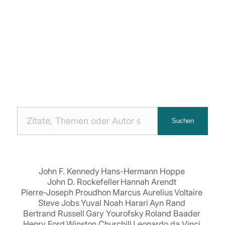
Nach
Suchen
Zitaten
suchen:
John F. Kennedy
Hans-Hermann Hoppe
John D. Rockefeller
Hannah Arendt
Pierre-Joseph Proudhon
Marcus Aurelius
Voltaire
Steve Jobs
Yuval Noah Harari
Ayn Rand
Bertrand Russell
Gary Yourofsky
Roland Baader
Henry Ford
Winston Churchill
Leonardo da Vinci