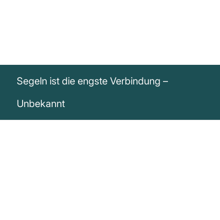
Segeln ist die engste Verbindung –
Unbekannt
„Segeln ist die engste Verbindung, die ein
Mensch mit den Elementen haben kann.“
Unbekannt