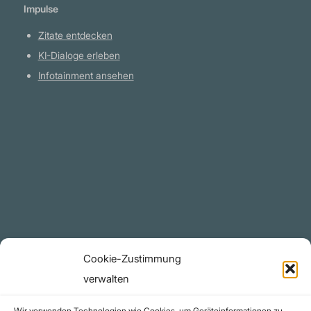
Impulse
Zitate entdecken
KI-Dialoge erleben
Infotainment ansehen
Plattform
YouTube Projekte
Telegram Kanal
github.com
Rechtliches
Cookie-Zustimmung
Datenschutzerklärung
verwalten
Urheberrecht (Copyright)
Wir verwenden Technologien wie Cookies, um Geräteinformationen zu