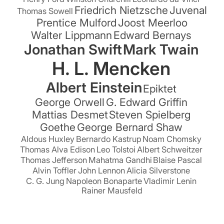
Friedrich Nietzsche
Juvenal
Thomas Sowell
Prentice Mulford
Joost Meerloo
Walter Lippmann
Edward Bernays
Jonathan Swift
Mark Twain
H. L. Mencken
Albert Einstein
Epiktet
George Orwell
G. Edward Griffin
Mattias Desmet
Steven Spielberg
Goethe
George Bernard Shaw
Aldous Huxley
Bernardo Kastrup
Noam Chomsky
Thomas Alva Edison
Leo Tolstoi
Albert Schweitzer
Thomas Jefferson
Mahatma Gandhi
Blaise Pascal
Alvin Toffler
John Lennon
Alicia Silverstone
C. G. Jung
Napoleon Bonaparte
Vladimir Lenin
Rainer Mausfeld