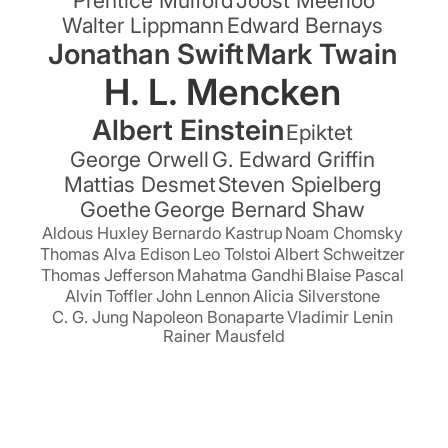
Walter Lippmann
Edward Bernays
Jonathan Swift
Mark Twain
H. L. Mencken
Albert Einstein
Epiktet
George Orwell
G. Edward Griffin
Mattias Desmet
Steven Spielberg
Goethe
George Bernard Shaw
Aldous Huxley
Bernardo Kastrup
Noam Chomsky
Thomas Alva Edison
Leo Tolstoi
Albert Schweitzer
Thomas Jefferson
Mahatma Gandhi
Blaise Pascal
Alvin Toffler
John Lennon
Alicia Silverstone
C. G. Jung
Napoleon Bonaparte
Vladimir Lenin
Rainer Mausfeld