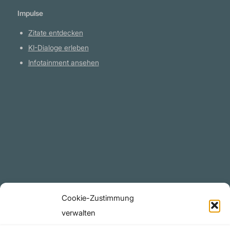
Impulse
Zitate entdecken
KI-Dialoge erleben
Infotainment ansehen
Plattform
YouTube Projekte
Telegram Kanal
github.com
Rechtliches
Cookie-Zustimmung
Datenschutzerklärung
verwalten
Urheberrecht (Copyright)