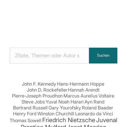
Nach
Suchen
Zitaten
suchen:
John F. Kennedy
Hans-Hermann Hoppe
John D. Rockefeller
Hannah Arendt
Pierre-Joseph Proudhon
Marcus Aurelius
Voltaire
Steve Jobs
Yuval Noah Harari
Ayn Rand
Bertrand Russell
Gary Yourofsky
Roland Baader
Henry Ford
Winston Churchill
Leonardo da Vinci
Friedrich Nietzsche
Juvenal
Thomas Sowell
Prentice Mulford
Joost Meerloo