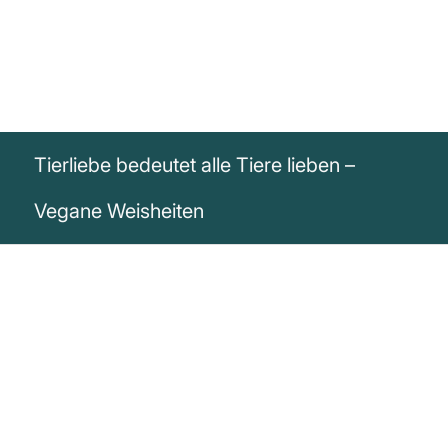
Tierliebe bedeutet alle Tiere lieben –
Vegane Weisheiten
„Tierliebe bedeutet, alle Tiere zu liebe.
Nicht nur diejenigen mit welchen wir unser
Zuhause teilen.“