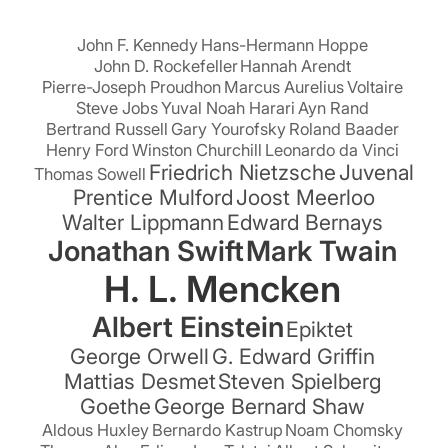
John F. Kennedy
Hans-Hermann Hoppe
John D. Rockefeller
Hannah Arendt
Pierre-Joseph Proudhon
Marcus Aurelius
Voltaire
Steve Jobs
Yuval Noah Harari
Ayn Rand
Bertrand Russell
Gary Yourofsky
Roland Baader
Henry Ford
Winston Churchill
Leonardo da Vinci
Friedrich Nietzsche
Juvenal
Thomas Sowell
Prentice Mulford
Joost Meerloo
Walter Lippmann
Edward Bernays
Jonathan Swift
Mark Twain
H. L. Mencken
Albert Einstein
Epiktet
George Orwell
G. Edward Griffin
Mattias Desmet
Steven Spielberg
Goethe
George Bernard Shaw
Aldous Huxley
Bernardo Kastrup
Noam Chomsky