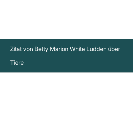
Zitat von Betty Marion White Ludden über
Tiere
„Tiere liegen mir sehr am Herzen, und ich
habe mein Leben der Verbesserung ihres
Lebens gewidmet.“