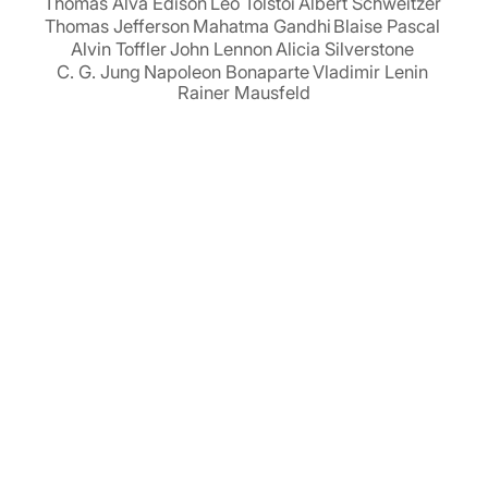
Thomas Alva Edison
Leo Tolstoi
Albert Schweitzer
Thomas Jefferson
Mahatma Gandhi
Blaise Pascal
Alvin Toffler
John Lennon
Alicia Silverstone
C. G. Jung
Napoleon Bonaparte
Vladimir Lenin
Rainer Mausfeld