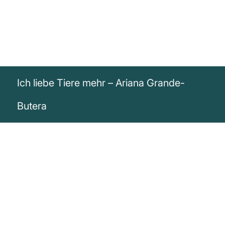
Ich liebe Tiere mehr – Ariana Grande-
Butera
„Ich liebe Tiere mehr, als ich die meisten
Menschen liebe. Kein Scherz.“
Ariana Grande