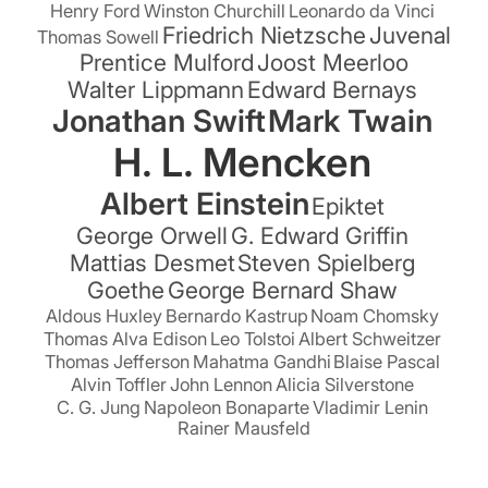
Henry Ford
Winston Churchill
Leonardo da Vinci
Friedrich Nietzsche
Juvenal
Thomas Sowell
Prentice Mulford
Joost Meerloo
Walter Lippmann
Edward Bernays
Jonathan Swift
Mark Twain
H. L. Mencken
Albert Einstein
Epiktet
George Orwell
G. Edward Griffin
Mattias Desmet
Steven Spielberg
Goethe
George Bernard Shaw
Aldous Huxley
Bernardo Kastrup
Noam Chomsky
Thomas Alva Edison
Leo Tolstoi
Albert Schweitzer
Thomas Jefferson
Mahatma Gandhi
Blaise Pascal
Alvin Toffler
John Lennon
Alicia Silverstone
C. G. Jung
Napoleon Bonaparte
Vladimir Lenin
Rainer Mausfeld