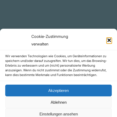
Telegram Kanal
github.com
Rechtliches
Cookie-Zustimmung
Datenschutzerklärung
verwalten
Urheberrecht (Copyright)
Wir verwenden Technologien wie Cookies, um Geräteinformationen zu
Cookie-Richtlinie (EU)
speichern und/oder darauf zuzugreifen. Wir tun dies, um das Browsing-
Erlebnis zu verbessern und um (nicht) personalisierte Werbung
Impressum
anzuzeigen. Wenn du nicht zustimmst oder die Zustimmung widerrufst,
Kontakt
kann dies bestimmte Merkmale und Funktionen beeinträchtigen.
Akzeptieren
Ablehnen
©yoice.net • Realisierung: jan@pixel-park.net • Hosting - yoice.net Media |
Einstellungen ansehen
*Als Amazon-Partner erhalte ich eine kleine Provision für qualifizierte Käufe