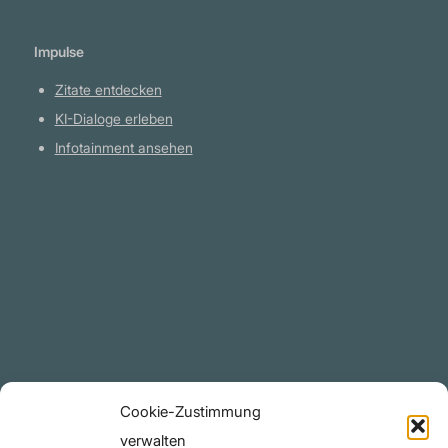
Es gibt alle möglichen Ziele in unserem
Sonnensystem, die von Interesse sind. Die
Impulse
einzige Grenze für die Zukunft der Menschheit
liegt in unserer eigenen Fantasie" Don Pettit
Zitate entdecken
KI-Dialoge erleben
Infotainment ansehen
Plattform
YouTube Projekte
Telegram Kanal
github.com
Rechtliches
Cookie-Zustimmung
Datenschutzerklärung
verwalten