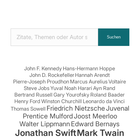
Nach
Suchen
Zitaten
suchen:
John F. Kennedy
Hans-Hermann Hoppe
John D. Rockefeller
Hannah Arendt
Pierre-Joseph Proudhon
Marcus Aurelius
Voltaire
Steve Jobs
Yuval Noah Harari
Ayn Rand
Bertrand Russell
Gary Yourofsky
Roland Baader
Henry Ford
Winston Churchill
Leonardo da Vinci
Friedrich Nietzsche
Juvenal
Thomas Sowell
Prentice Mulford
Joost Meerloo
Walter Lippmann
Edward Bernays
Jonathan Swift
Mark Twain