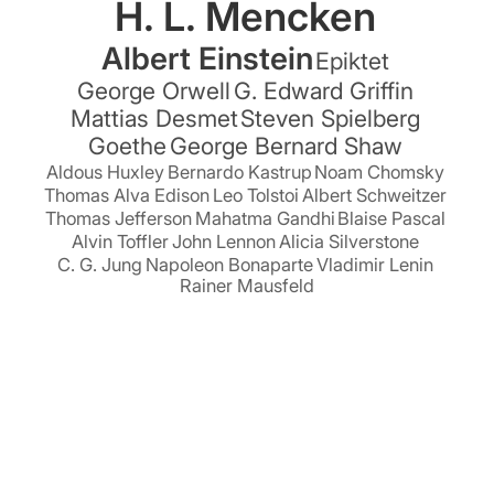
H. L. Mencken
Albert Einstein
Epiktet
George Orwell
G. Edward Griffin
Mattias Desmet
Steven Spielberg
Goethe
George Bernard Shaw
Aldous Huxley
Bernardo Kastrup
Noam Chomsky
Thomas Alva Edison
Leo Tolstoi
Albert Schweitzer
Thomas Jefferson
Mahatma Gandhi
Blaise Pascal
Alvin Toffler
John Lennon
Alicia Silverstone
C. G. Jung
Napoleon Bonaparte
Vladimir Lenin
Rainer Mausfeld