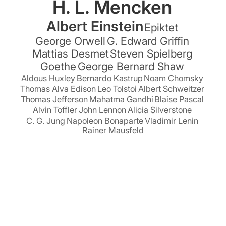
H. L. Mencken
Albert Einstein
Epiktet
George Orwell
G. Edward Griffin
Mattias Desmet
Steven Spielberg
Goethe
George Bernard Shaw
Aldous Huxley
Bernardo Kastrup
Noam Chomsky
Thomas Alva Edison
Leo Tolstoi
Albert Schweitzer
Thomas Jefferson
Mahatma Gandhi
Blaise Pascal
Alvin Toffler
John Lennon
Alicia Silverstone
C. G. Jung
Napoleon Bonaparte
Vladimir Lenin
Rainer Mausfeld