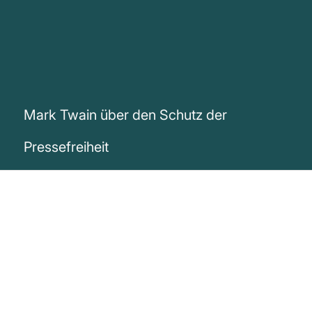
Mark Twain über den Schutz der
Pressefreiheit
„Es gibt Gesetze zum Schutz der
Redefreiheit der Presse, aber keine, die es
wert sind, die Menschen vor der Presse zu
schützen.“