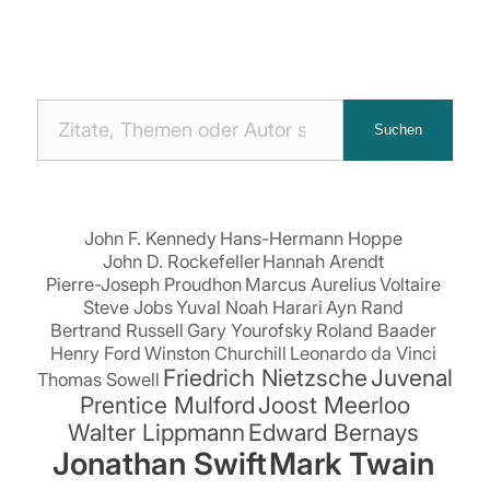
Nach
Suchen
Zitaten
suchen:
John F. Kennedy
Hans-Hermann Hoppe
John D. Rockefeller
Hannah Arendt
Pierre-Joseph Proudhon
Marcus Aurelius
Voltaire
Steve Jobs
Yuval Noah Harari
Ayn Rand
Bertrand Russell
Gary Yourofsky
Roland Baader
Henry Ford
Winston Churchill
Leonardo da Vinci
Friedrich Nietzsche
Juvenal
Thomas Sowell
Prentice Mulford
Joost Meerloo
Walter Lippmann
Edward Bernays
Jonathan Swift
Mark Twain