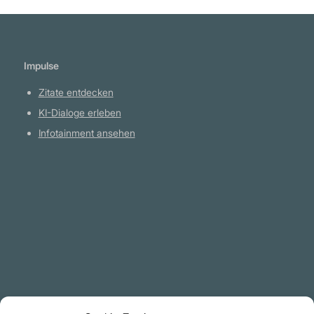
Impulse
Zitate entdecken
KI-Dialoge erleben
Infotainment ansehen
Plattform
YouTube Projekte
Telegram Kanal
github.com
Rechtliches