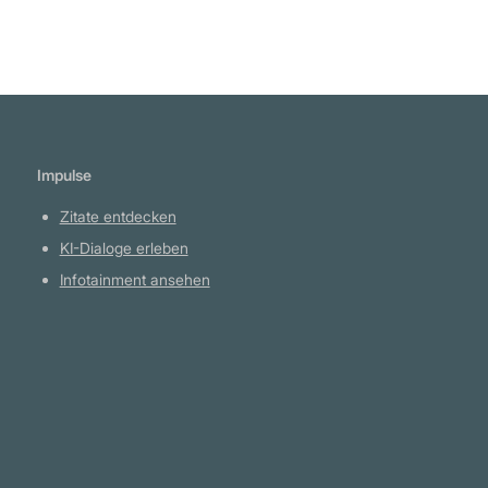
Marktwirtschaft, als angeblich Schuldige
vorgeführt und von den Schergen der Macht
unter dem falschen Vorwand exekutiert wird.
Es sind sonst wir selbst, unser Glück und
unser Wohlstand und unsere Freiheit, die mit
Impulse
dem Markt sterben. Befreien wir uns vom
wahren Übel, vom Treibstoff der anmaßenden
Zitate entdecken
Herrschaft und der zerstörerischen Lüge: vom
KI-Dialoge erleben
staatlichen Falschgeld." Roland Baader
Infotainment ansehen
Plattform
YouTube Projekte
Telegram Kanal
github.com