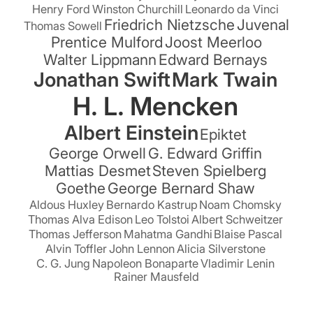
Henry Ford
Winston Churchill
Leonardo da Vinci
Friedrich Nietzsche
Juvenal
Thomas Sowell
Prentice Mulford
Joost Meerloo
Walter Lippmann
Edward Bernays
Jonathan Swift
Mark Twain
H. L. Mencken
Albert Einstein
Epiktet
George Orwell
G. Edward Griffin
Mattias Desmet
Steven Spielberg
Goethe
George Bernard Shaw
Aldous Huxley
Bernardo Kastrup
Noam Chomsky
Thomas Alva Edison
Leo Tolstoi
Albert Schweitzer
Thomas Jefferson
Mahatma Gandhi
Blaise Pascal
Alvin Toffler
John Lennon
Alicia Silverstone
C. G. Jung
Napoleon Bonaparte
Vladimir Lenin
Rainer Mausfeld