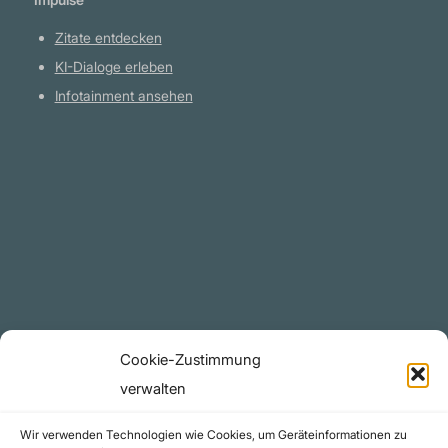
Zitate entdecken
KI-Dialoge erleben
Infotainment ansehen
Plattform
YouTube Projekte
Telegram Kanal
github.com
Rechtliches
Cookie-Zustimmung
Datenschutzerklärung
verwalten
Urheberrecht (Copyright)
Wir verwenden Technologien wie Cookies, um Geräteinformationen zu
Cookie-Richtlinie (EU)