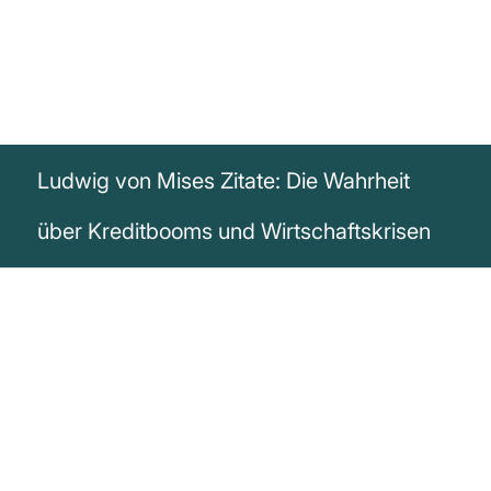
Ludwig von Mises Zitate: Die Wahrheit
über Kreditbooms und Wirtschaftskrisen
„Es gibt keine Möglichkeit, den finalen
Zusammenbruch eines Booms zu
verhindern, der durch Kreditexpansion
erzeugt wurde. Die einzige Alternative