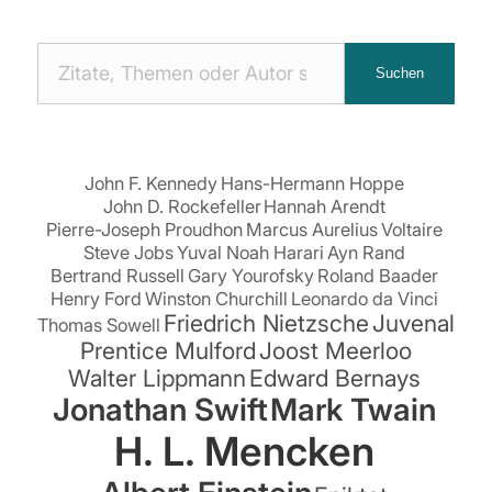
Nach
Suchen
Zitaten
suchen:
John F. Kennedy
Hans-Hermann Hoppe
John D. Rockefeller
Hannah Arendt
Pierre-Joseph Proudhon
Marcus Aurelius
Voltaire
Steve Jobs
Yuval Noah Harari
Ayn Rand
Bertrand Russell
Gary Yourofsky
Roland Baader
Henry Ford
Winston Churchill
Leonardo da Vinci
Friedrich Nietzsche
Juvenal
Thomas Sowell
Prentice Mulford
Joost Meerloo
Walter Lippmann
Edward Bernays
Jonathan Swift
Mark Twain
H. L. Mencken