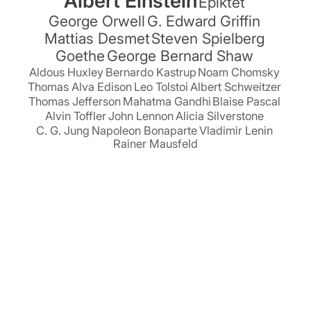
Albert Einstein
Epiktet
George Orwell
G. Edward Griffin
Mattias Desmet
Steven Spielberg
Goethe
George Bernard Shaw
Aldous Huxley
Bernardo Kastrup
Noam Chomsky
Thomas Alva Edison
Leo Tolstoi
Albert Schweitzer
Thomas Jefferson
Mahatma Gandhi
Blaise Pascal
Alvin Toffler
John Lennon
Alicia Silverstone
C. G. Jung
Napoleon Bonaparte
Vladimir Lenin
Rainer Mausfeld