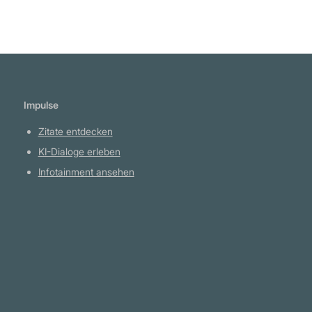
Impulse
Zitate entdecken
KI-Dialoge erleben
Infotainment ansehen
Plattform
YouTube Projekte
Telegram Kanal
github.com