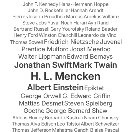
John F. Kennedy
Hans-Hermann Hoppe
John D. Rockefeller
Hannah Arendt
Pierre-Joseph Proudhon
Marcus Aurelius
Voltaire
Steve Jobs
Yuval Noah Harari
Ayn Rand
Bertrand Russell
Gary Yourofsky
Roland Baader
Henry Ford
Winston Churchill
Leonardo da Vinci
Friedrich Nietzsche
Juvenal
Thomas Sowell
Prentice Mulford
Joost Meerloo
Walter Lippmann
Edward Bernays
Jonathan Swift
Mark Twain
H. L. Mencken
Albert Einstein
Epiktet
George Orwell
G. Edward Griffin
Mattias Desmet
Steven Spielberg
Goethe
George Bernard Shaw
Aldous Huxley
Bernardo Kastrup
Noam Chomsky
Thomas Alva Edison
Leo Tolstoi
Albert Schweitzer
Thomas Jefferson
Mahatma Gandhi
Blaise Pascal