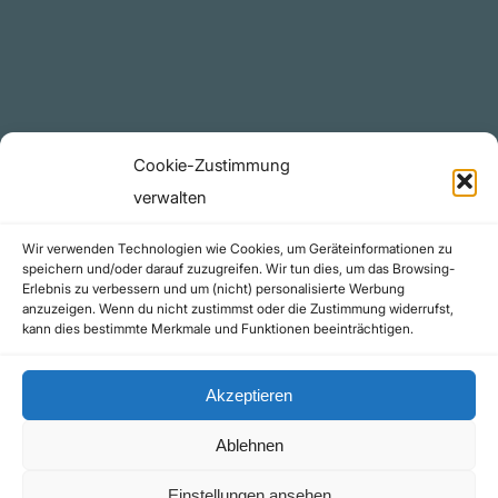
YouTube Projekte
Telegram Kanal
github.com
Rechtliches
Cookie-Zustimmung
Datenschutzerklärung
verwalten
Urheberrecht (Copyright)
Wir verwenden Technologien wie Cookies, um Geräteinformationen zu
Cookie-Richtlinie (EU)
speichern und/oder darauf zuzugreifen. Wir tun dies, um das Browsing-
Erlebnis zu verbessern und um (nicht) personalisierte Werbung
Impressum
anzuzeigen. Wenn du nicht zustimmst oder die Zustimmung widerrufst,
Kontakt
kann dies bestimmte Merkmale und Funktionen beeinträchtigen.
Akzeptieren
Ablehnen
©yoice.net • Realisierung: jan@pixel-park.net • Hosting - yoice.net Media |
Einstellungen ansehen