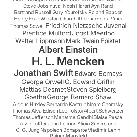
Steve Jobs
Yuval Noah Harari
Ayn Rand
Bertrand Russell
Gary Yourofsky
Roland Baader
Henry Ford
Winston Churchill
Leonardo da Vinci
Friedrich Nietzsche
Juvenal
Thomas Sowell
Prentice Mulford
Joost Meerloo
Walter Lippmann
Mark Twain
Epiktet
Albert Einstein
H. L. Mencken
Jonathan Swift
Edward Bernays
George Orwell
G. Edward Griffin
Mattias Desmet
Steven Spielberg
Goethe
George Bernard Shaw
Aldous Huxley
Bernardo Kastrup
Noam Chomsky
Thomas Alva Edison
Leo Tolstoi
Albert Schweitzer
Thomas Jefferson
Mahatma Gandhi
Blaise Pascal
Alvin Toffler
John Lennon
Alicia Silverstone
C. G. Jung
Napoleon Bonaparte
Vladimir Lenin
Rainer Mausfeld