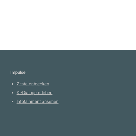
Hoffnungslosigkeit, des Alleinseins, des
Rückens an der Wand Stehens müssen
eingepflanzt werden." Joost A.M. Meerloo
Impulse
Zitate entdecken
KI-Dialoge erleben
Infotainment ansehen
Plattform