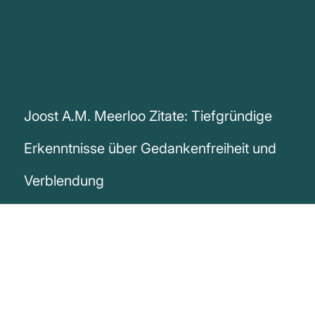
Joost A.M. Meerloo Zitate: Tiefgründige
Erkenntnisse über Gedankenfreiheit und
Verblendung
„Wo das Denken ohne freien Austausch
mit anderen Köpfen isoliert ist und sich