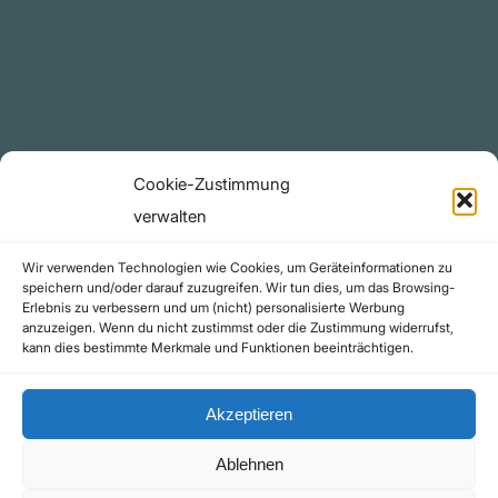
YouTube Projekte
Telegram Kanal
github.com
Rechtliches
Cookie-Zustimmung
Datenschutzerklärung
verwalten
Urheberrecht (Copyright)
Wir verwenden Technologien wie Cookies, um Geräteinformationen zu
Cookie-Richtlinie (EU)
speichern und/oder darauf zuzugreifen. Wir tun dies, um das Browsing-
Erlebnis zu verbessern und um (nicht) personalisierte Werbung
Impressum
anzuzeigen. Wenn du nicht zustimmst oder die Zustimmung widerrufst,
Kontakt
kann dies bestimmte Merkmale und Funktionen beeinträchtigen.
Akzeptieren
Ablehnen
©yoice.net • Realisierung: jan@pixel-park.net • Hosting - yoice.net Media |