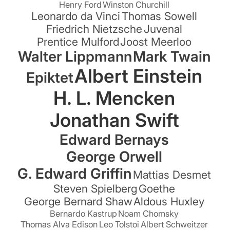
Henry Ford
Winston Churchill
Leonardo da Vinci
Thomas Sowell
Friedrich Nietzsche
Juvenal
Prentice Mulford
Joost Meerloo
Walter Lippmann
Mark Twain
Albert Einstein
Epiktet
H. L. Mencken
Jonathan Swift
Edward Bernays
George Orwell
G. Edward Griffin
Mattias Desmet
Steven Spielberg
Goethe
George Bernard Shaw
Aldous Huxley
Bernardo Kastrup
Noam Chomsky
Thomas Alva Edison
Leo Tolstoi
Albert Schweitzer