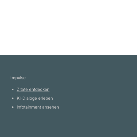
Erniedrigung der Menschheit." Robert
Weiterlesen
Jefferson Breckinridge
Impulse
Zitate entdecken
KI-Dialoge erleben
Infotainment ansehen
Plattform