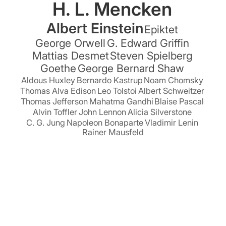
H. L. Mencken
Albert Einstein
Epiktet
George Orwell
G. Edward Griffin
Mattias Desmet
Steven Spielberg
Goethe
George Bernard Shaw
Aldous Huxley
Bernardo Kastrup
Noam Chomsky
Thomas Alva Edison
Leo Tolstoi
Albert Schweitzer
Thomas Jefferson
Mahatma Gandhi
Blaise Pascal
Alvin Toffler
John Lennon
Alicia Silverstone
C. G. Jung
Napoleon Bonaparte
Vladimir Lenin
Rainer Mausfeld