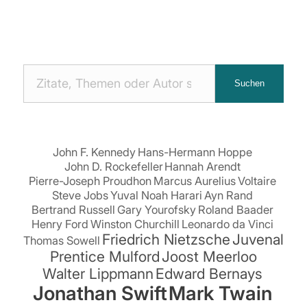
Nach
Suchen
Zitaten
suchen:
John F. Kennedy
Hans-Hermann Hoppe
John D. Rockefeller
Hannah Arendt
Pierre-Joseph Proudhon
Marcus Aurelius
Voltaire
Steve Jobs
Yuval Noah Harari
Ayn Rand
Bertrand Russell
Gary Yourofsky
Roland Baader
Henry Ford
Winston Churchill
Leonardo da Vinci
Friedrich Nietzsche
Juvenal
Thomas Sowell
Prentice Mulford
Joost Meerloo
Walter Lippmann
Edward Bernays
Jonathan Swift
Mark Twain