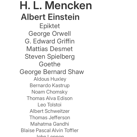
H. L. Mencken
Albert Einstein
n
Epiktet
George Orwell
G. Edward Griffin
Mattias Desmet
Steven Spielberg
Goethe
George Bernard Shaw
Aldous Huxley
Bernardo Kastrup
Noam Chomsky
Thomas Alva Edison
Leo Tolstoi
Albert Schweitzer
Thomas Jefferson
Mahatma Gandhi
Blaise Pascal
Alvin Toffler
John Lennon