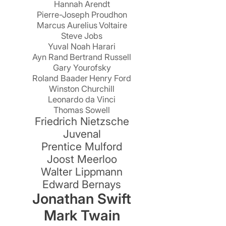
Hannah Arendt
Pierre-Joseph Proudhon
Marcus Aurelius
Voltaire
Steve Jobs
Yuval Noah Harari
Ayn Rand
Bertrand Russell
Gary Yourofsky
Roland Baader
Henry Ford
r
Winston Churchill
Leonardo da Vinci
Thomas Sowell
Friedrich Nietzsche
Juvenal
Prentice Mulford
Joost Meerloo
Walter Lippmann
Edward Bernays
Jonathan Swift
e
Mark Twain