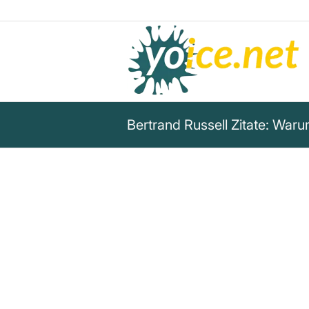
Bertrand Russell Zitate: Warum
„Die Überzeugung, dass es wic
jenes zu glauben, auch wenn e
Untersuchung den Glauben nic
eine, die fast allen Religione
die alle staatlichen Erziehungs