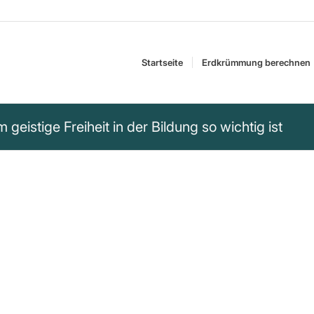
Startseite
Erdkrümmung berechnen
 geistige Freiheit in der Bildung so wichtig ist
htig ist, dieses oder
ine freie
ht stützen würde, ist
n gemeinsam ist und
systeme inspiriert ...