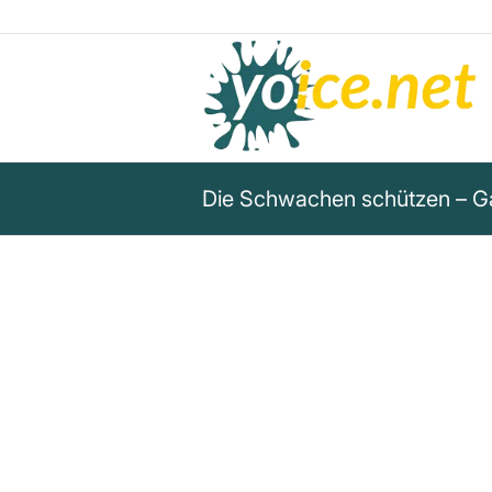
Die Schwachen schützen – G
„Die Schwachen zu schützen is
zur Erleuchtung und wahre Zivi
Gary Yourofsky
Gary Yourofsky betont, dass der Schutz der 
wahrer Zivilisation und Erleuchtung ist.