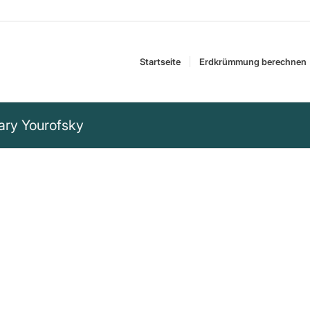
Startseite
Erdkrümmung berechnen
ary Yourofsky
t der erste Schritt
lisation.“
Schwachen der erste Schritt zu