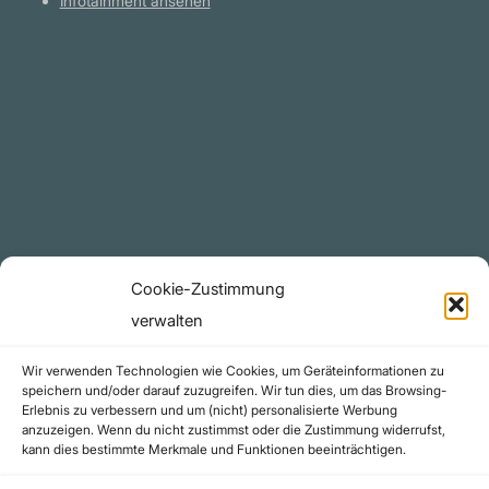
Infotainment ansehen
Plattform
YouTube Projekte
Telegram Kanal
github.com
Rechtliches
Cookie-Zustimmung
Datenschutzerklärung
verwalten
Urheberrecht (Copyright)
Wir verwenden Technologien wie Cookies, um Geräteinformationen zu
Cookie-Richtlinie (EU)
speichern und/oder darauf zuzugreifen. Wir tun dies, um das Browsing-
Erlebnis zu verbessern und um (nicht) personalisierte Werbung
Impressum
anzuzeigen. Wenn du nicht zustimmst oder die Zustimmung widerrufst,
Kontakt
kann dies bestimmte Merkmale und Funktionen beeinträchtigen.