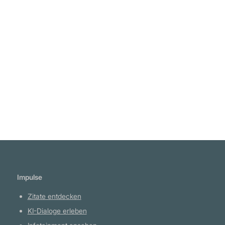
"Eine Lüge, die oft genug erzählt wird, wird
zur Wahrheit." Vladimir Lenin
Weiterlesen
Impulse
Zitate entdecken
KI-Dialoge erleben