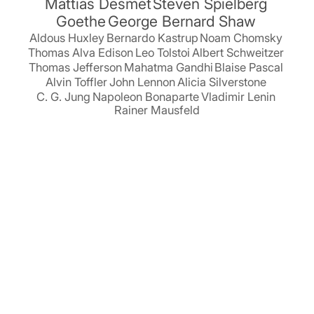
Mattias Desmet
Steven Spielberg
Goethe
George Bernard Shaw
Aldous Huxley
Bernardo Kastrup
Noam Chomsky
Thomas Alva Edison
Leo Tolstoi
Albert Schweitzer
Thomas Jefferson
Mahatma Gandhi
Blaise Pascal
Alvin Toffler
John Lennon
Alicia Silverstone
C. G. Jung
Napoleon Bonaparte
Vladimir Lenin
Rainer Mausfeld