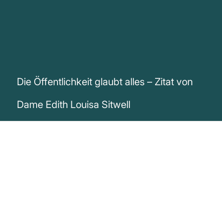
Die Öffentlichkeit glaubt alles – Zitat von
Dame Edith Louisa Sitwell
„Die Öffentlichkeit glaubt alles, solange es
nicht auf der Wahrheit beruht.“
Dame Edith Louisa Sitwell