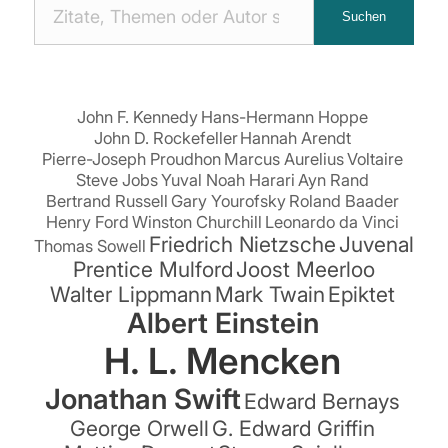
Nach
Suchen
Zitaten
suchen:
John F. Kennedy
Hans-Hermann Hoppe
John D. Rockefeller
Hannah Arendt
Pierre-Joseph Proudhon
Marcus Aurelius
Voltaire
Steve Jobs
Yuval Noah Harari
Ayn Rand
Bertrand Russell
Gary Yourofsky
Roland Baader
Henry Ford
Winston Churchill
Leonardo da Vinci
Friedrich Nietzsche
Juvenal
Thomas Sowell
Prentice Mulford
Joost Meerloo
Walter Lippmann
Mark Twain
Epiktet
Albert Einstein
H. L. Mencken
Jonathan Swift
Edward Bernays
George Orwell
G. Edward Griffin