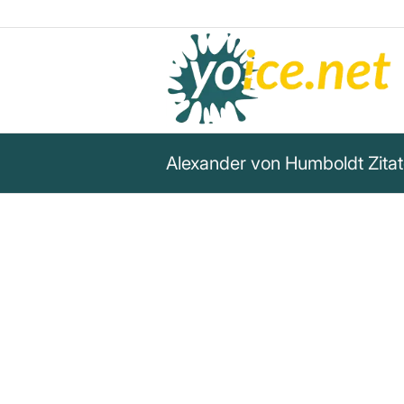
Alexander von Humboldt Zitat
„Ich habe auch für eine lange
wir keine Argumente für das W
Kopernikus haben. Ich werde 
der Erste zu sein, der es angrei
ins Wespennest. Man wird sic