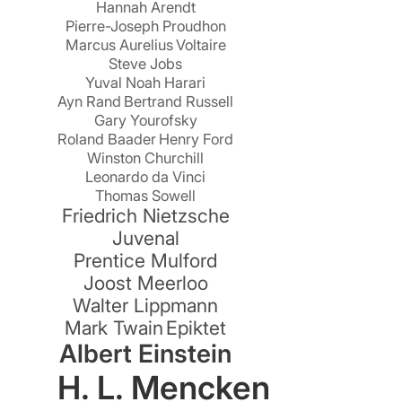
Hannah Arendt
Pierre-Joseph Proudhon
t
Marcus Aurelius
Voltaire
Steve Jobs
–
Yuval Noah Harari
Ayn Rand
Bertrand Russell
Gary Yourofsky
Roland Baader
Henry Ford
Winston Churchill
Leonardo da Vinci
Thomas Sowell
Friedrich Nietzsche
Juvenal
Prentice Mulford
Joost Meerloo
Walter Lippmann
Mark Twain
Epiktet
Albert Einstein
.
H. L. Mencken