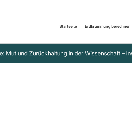
Startseite
Erdkrümmung berechnen
e: Mut und Zurückhaltung in der Wissenschaft – In
 Zeit gewusst, dass
eltbild von
jedoch nicht wagen,
ft. Das ist ein Stich
h zum Gespött der