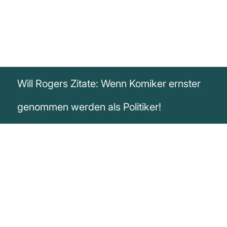
Will Rogers Zitate: Wenn Komiker ernster
genommen werden als Politiker!
„Alles ändert sich. Heute nehmen die
Leute die Komiker ernst und betrachten
die Politiker als Witzfiguren.“