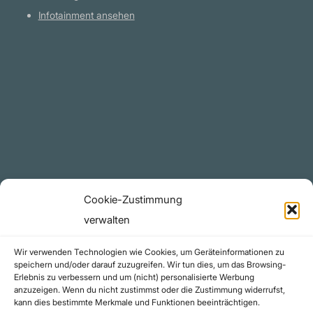
Bürger hat, wird man auch selbstsüchtige,
Infotainment ansehen
unwissende Führer bekommen.
Amtszeitbeschränkungen werden nichts
Plattform
bringen; man wird nur mit einem neuen
Haufen egoistischer, ignoranter Amerikaner
YouTube Projekte
enden. Also, vielleicht, vielleicht, vielleicht
Telegram Kanal
sind es nicht die Politiker, die scheiße sind.
github.com
Vielleicht ist hier etwas anderes scheiße...
zum Beispiel die Öffentlichkeit. Ja, die
Rechtliches
Öffentlichkeit ist scheiße. Es gibt einen
Cookie-Zustimmung
schönen Wahlkampfslogan für jemanden: "Die
Datenschutzerklärung
verwalten
Öffentlichkeit ist scheiße. Scheiß auf die
Urheberrecht (Copyright)
Wir verwenden Technologien wie Cookies, um Geräteinformationen zu
Hoffnung."" George Carlin
Cookie-Richtlinie (EU)
speichern und/oder darauf zuzugreifen. Wir tun dies, um das Browsing-
Erlebnis zu verbessern und um (nicht) personalisierte Werbung
Impressum
anzuzeigen. Wenn du nicht zustimmst oder die Zustimmung widerrufst,
Kontakt
kann dies bestimmte Merkmale und Funktionen beeinträchtigen.