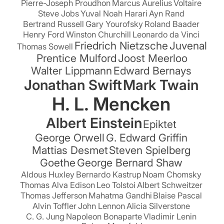
Pierre-Joseph Proudhon
Marcus Aurelius
Voltaire
Steve Jobs
Yuval Noah Harari
Ayn Rand
Bertrand Russell
Gary Yourofsky
Roland Baader
Henry Ford
Winston Churchill
Leonardo da Vinci
Friedrich Nietzsche
Juvenal
Thomas Sowell
Prentice Mulford
Joost Meerloo
Walter Lippmann
Edward Bernays
Jonathan Swift
Mark Twain
H. L. Mencken
Albert Einstein
Epiktet
George Orwell
G. Edward Griffin
Mattias Desmet
Steven Spielberg
Goethe
George Bernard Shaw
Aldous Huxley
Bernardo Kastrup
Noam Chomsky
Thomas Alva Edison
Leo Tolstoi
Albert Schweitzer
Thomas Jefferson
Mahatma Gandhi
Blaise Pascal
Alvin Toffler
John Lennon
Alicia Silverstone
C. G. Jung
Napoleon Bonaparte
Vladimir Lenin