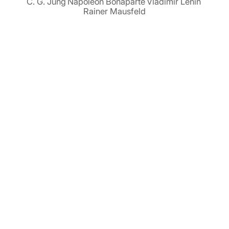
C. G. Jung
Napoleon Bonaparte
Vladimir Lenin
Rainer Mausfeld