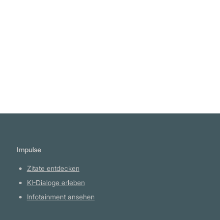
Kathryn Dawn Lang
Weiterlesen
Impulse
Zitate entdecken
KI-Dialoge erleben
Infotainment ansehen