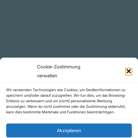
Plattform
YouTube Projekte
Telegram Kanal
github.com
Rechtliches
Cookie-Zustimmung
Datenschutzerklärung
verwalten
Urheberrecht (Copyright)
Wir verwenden Technologien wie Cookies, um Geräteinformationen zu
Cookie-Richtlinie (EU)
speichern und/oder darauf zuzugreifen. Wir tun dies, um das Browsing-
Erlebnis zu verbessern und um (nicht) personalisierte Werbung
Impressum
anzuzeigen. Wenn du nicht zustimmst oder die Zustimmung widerrufst,
Kontakt
kann dies bestimmte Merkmale und Funktionen beeinträchtigen.
Akzeptieren