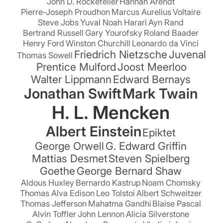
John D. Rockefeller
Hannah Arendt
Pierre-Joseph Proudhon
Marcus Aurelius
Voltaire
Steve Jobs
Yuval Noah Harari
Ayn Rand
Bertrand Russell
Gary Yourofsky
Roland Baader
Henry Ford
Winston Churchill
Leonardo da Vinci
Friedrich Nietzsche
Juvenal
Thomas Sowell
Prentice Mulford
Joost Meerloo
Walter Lippmann
Edward Bernays
Jonathan Swift
Mark Twain
H. L. Mencken
Albert Einstein
Epiktet
George Orwell
G. Edward Griffin
Mattias Desmet
Steven Spielberg
Goethe
George Bernard Shaw
Aldous Huxley
Bernardo Kastrup
Noam Chomsky
Thomas Alva Edison
Leo Tolstoi
Albert Schweitzer
Thomas Jefferson
Mahatma Gandhi
Blaise Pascal
Alvin Toffler
John Lennon
Alicia Silverstone