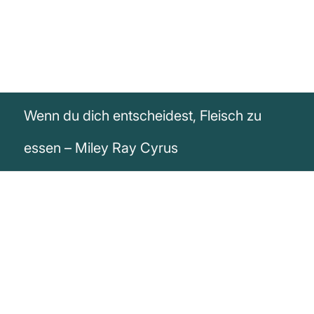
Wenn du dich entscheidest, Fleisch zu
essen – Miley Ray Cyrus
„Wenn du dich entscheidest, Fleisch zu
essen .... liebst du HAUSTIERE, nicht
TIERE .....“