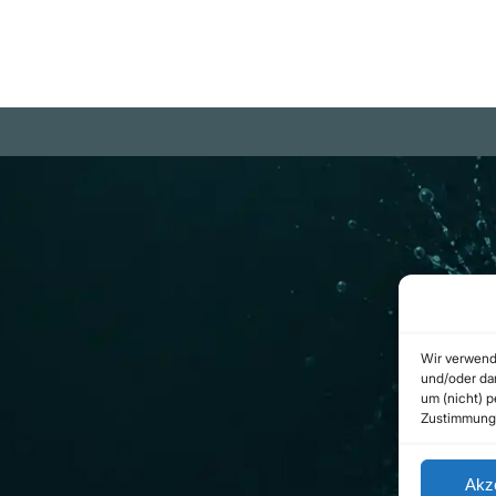
m
Rechtliches
be Projekte
Datenschutzerklärung
ram Kanal
Urheberrecht
(Copyright)
b.com
Cookie-Richtlinie
(EU)
Wir verwend
Impressum
und/oder dar
um (nicht) 
Kontakt
Zustimmung 
Akz