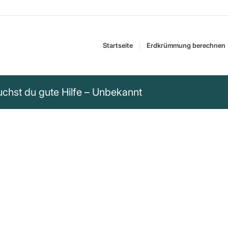
Startseite
Erdkrümmung berechnen
uchst du gute Hilfe – Unbekannt
uchst du gute Hilfe.“
 gute Hilfe bei innerem Leid ist.