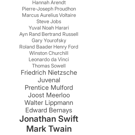
Hannah Arendt
Pierre-Joseph Proudhon
Marcus Aurelius
Voltaire
Steve Jobs
Yuval Noah Harari
Ayn Rand
Bertrand Russell
Gary Yourofsky
Roland Baader
Henry Ford
Winston Churchill
Leonardo da Vinci
Thomas Sowell
Friedrich Nietzsche
Juvenal
Prentice Mulford
Joost Meerloo
Walter Lippmann
–
Edward Bernays
n
Jonathan Swift
e
Mark Twain