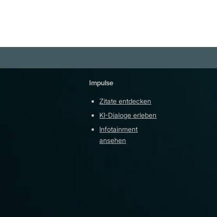
Impulse
Plattfor
Zitate entdecken
YouTu
KI-Dialoge erleben
Teleg
Infotainment
githu
ansehen