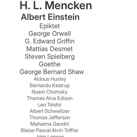
H. L. Mencken
r
Albert Einstein
Epiktet
George Orwell
G. Edward Griffin
Mattias Desmet
t
Steven Spielberg
Goethe
George Bernard Shaw
e
Aldous Huxley
Bernardo Kastrup
Noam Chomsky
Thomas Alva Edison
Leo Tolstoi
Albert Schweitzer
Thomas Jefferson
Mahatma Gandhi
Blaise Pascal
Alvin Toffler
John Lennon