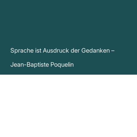
Sprache ist Ausdruck der Gedanken –
Jean-Baptiste Poquelin
„Die Sprache wurde uns gegeben, um die
Gedanken auszudrücken.“
Jean-Baptiste Poquelin