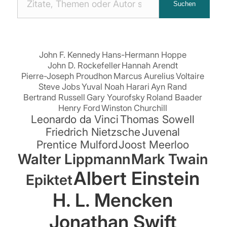
Suchen
Zitaten
suchen:
John F. Kennedy
Hans-Hermann Hoppe
John D. Rockefeller
Hannah Arendt
Pierre-Joseph Proudhon
Marcus Aurelius
Voltaire
Steve Jobs
Yuval Noah Harari
Ayn Rand
Bertrand Russell
Gary Yourofsky
Roland Baader
Henry Ford
Winston Churchill
Leonardo da Vinci
Thomas Sowell
Friedrich Nietzsche
Juvenal
Prentice Mulford
Joost Meerloo
Walter Lippmann
Mark Twain
Albert Einstein
Epiktet
H. L. Mencken
Jonathan Swift