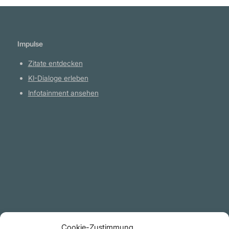
Impulse
Zitate entdecken
KI-Dialoge erleben
Infotainment ansehen
Plattform
YouTube Projekte
Telegram Kanal
github.com
Rechtliches
Cookie-Zustimmung