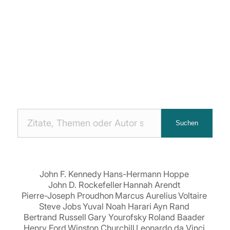
Nach
Suchen
Zitaten
suchen:
John F. Kennedy
Hans-Hermann Hoppe
John D. Rockefeller
Hannah Arendt
Pierre-Joseph Proudhon
Marcus Aurelius
Voltaire
Steve Jobs
Yuval Noah Harari
Ayn Rand
Bertrand Russell
Gary Yourofsky
Roland Baader
Henry Ford
Winston Churchill
Leonardo da Vinci