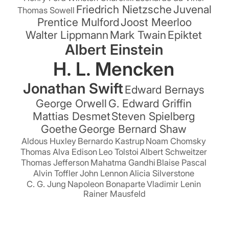
Friedrich Nietzsche
Juvenal
Thomas Sowell
Prentice Mulford
Joost Meerloo
Walter Lippmann
Mark Twain
Epiktet
Albert Einstein
H. L. Mencken
Jonathan Swift
Edward Bernays
George Orwell
G. Edward Griffin
Mattias Desmet
Steven Spielberg
Goethe
George Bernard Shaw
Aldous Huxley
Bernardo Kastrup
Noam Chomsky
Thomas Alva Edison
Leo Tolstoi
Albert Schweitzer
Thomas Jefferson
Mahatma Gandhi
Blaise Pascal
Alvin Toffler
John Lennon
Alicia Silverstone
C. G. Jung
Napoleon Bonaparte
Vladimir Lenin
Rainer Mausfeld