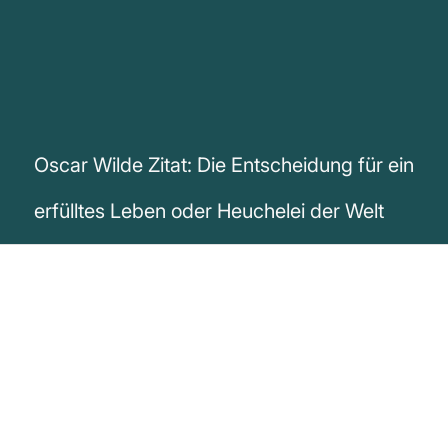
Oscar Wilde Zitat: Die Entscheidung für ein
erfülltes Leben oder Heuchelei der Welt
„Es kommt für jeden der Augenblick der
Wahl und der Entscheidung: Ob er sein
eigenes Leben führen will, ein höchst
persönliches Leben in tiefster Fülle, oder