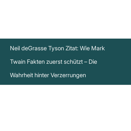
Neil deGrasse Tyson Zitat: Wie Mark
Twain Fakten zuerst schützt – Die
Wahrheit hinter Verzerrungen
„Ich bin ein Fan dessen, was Mark Twain
sagte, er sagte; Holen Sie sich zuerst Ihre