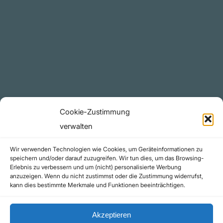
Plattform
YouTube Projekte
Telegram Kanal
github.com
Rechtliches
Cookie-Zustimmung
Datenschutzerklärung
verwalten
Urheberrecht (Copyright)
Wir verwenden Technologien wie Cookies, um Geräteinformationen zu
Cookie-Richtlinie (EU)
speichern und/oder darauf zuzugreifen. Wir tun dies, um das Browsing-
Erlebnis zu verbessern und um (nicht) personalisierte Werbung
Impressum
anzuzeigen. Wenn du nicht zustimmst oder die Zustimmung widerrufst,
Kontakt
kann dies bestimmte Merkmale und Funktionen beeinträchtigen.
Akzeptieren