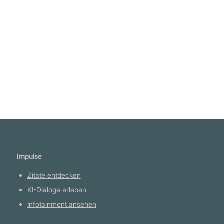
nicht auf der Wahrheit beruht." Dame Edith
Louisa Sitwell
Weiterlesen
Impulse
Zitate entdecken
KI-Dialoge erleben
Infotainment ansehen