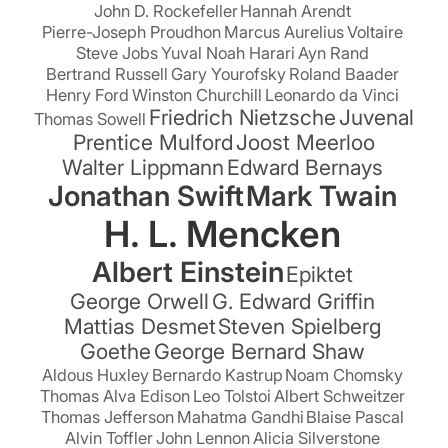
John D. Rockefeller
Hannah Arendt
Pierre-Joseph Proudhon
Marcus Aurelius
Voltaire
Steve Jobs
Yuval Noah Harari
Ayn Rand
Bertrand Russell
Gary Yourofsky
Roland Baader
Henry Ford
Winston Churchill
Leonardo da Vinci
Friedrich Nietzsche
Juvenal
Thomas Sowell
Prentice Mulford
Joost Meerloo
Walter Lippmann
Edward Bernays
Jonathan Swift
Mark Twain
H. L. Mencken
Albert Einstein
Epiktet
George Orwell
G. Edward Griffin
Mattias Desmet
Steven Spielberg
Goethe
George Bernard Shaw
Aldous Huxley
Bernardo Kastrup
Noam Chomsky
Thomas Alva Edison
Leo Tolstoi
Albert Schweitzer
Thomas Jefferson
Mahatma Gandhi
Blaise Pascal
Alvin Toffler
John Lennon
Alicia Silverstone