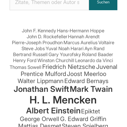
Suchen
Zitaten
suchen:
John F. Kennedy
Hans-Hermann Hoppe
John D. Rockefeller
Hannah Arendt
Pierre-Joseph Proudhon
Marcus Aurelius
Voltaire
Steve Jobs
Yuval Noah Harari
Ayn Rand
Bertrand Russell
Gary Yourofsky
Roland Baader
Henry Ford
Winston Churchill
Leonardo da Vinci
Friedrich Nietzsche
Juvenal
Thomas Sowell
Prentice Mulford
Joost Meerloo
Walter Lippmann
Edward Bernays
Jonathan Swift
Mark Twain
H. L. Mencken
Albert Einstein
Epiktet
George Orwell
G. Edward Griffin
Mattias Desmet
Steven Spielberg