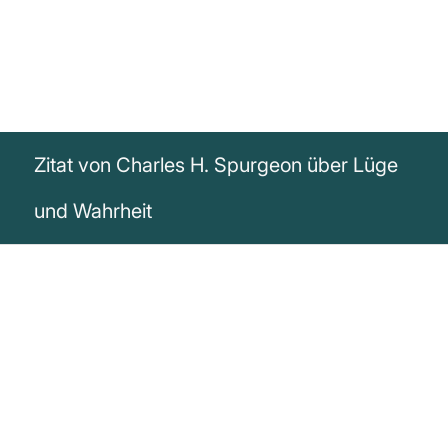
Zitat von Charles H. Spurgeon über Lüge
und Wahrheit
„Eine Lüge kann um die halbe Welt reisen,
während die Wahrheit noch ihre Schuhe
anzieht.“