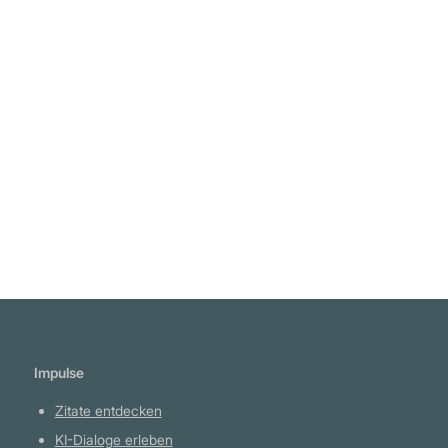
"Wir leben in einer Welt, in der die Wahrheit
ein ums andere Mal erklärt werden muss;
während die Lüge blind geglaubt wird."
Unbekannt
Weiterlesen
Impulse
Zitate entdecken
KI-Dialoge erleben