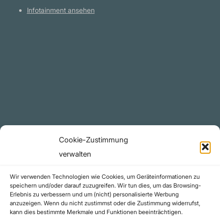
Infotainment ansehen
Plattform
YouTube Projekte
Telegram Kanal
github.com
Rechtliches
Cookie-Zustimmung
Datenschutzerklärung
verwalten
Urheberrecht (Copyright)
Wir verwenden Technologien wie Cookies, um Geräteinformationen zu
Cookie-Richtlinie (EU)
speichern und/oder darauf zuzugreifen. Wir tun dies, um das Browsing-
Erlebnis zu verbessern und um (nicht) personalisierte Werbung
Impressum
anzuzeigen. Wenn du nicht zustimmst oder die Zustimmung widerrufst,
Kontakt
kann dies bestimmte Merkmale und Funktionen beeinträchtigen.