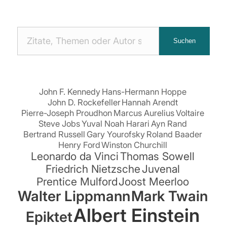
Nach
Suchen
Zitaten
suchen:
John F. Kennedy
Hans-Hermann Hoppe
John D. Rockefeller
Hannah Arendt
Pierre-Joseph Proudhon
Marcus Aurelius
Voltaire
Steve Jobs
Yuval Noah Harari
Ayn Rand
Bertrand Russell
Gary Yourofsky
Roland Baader
Henry Ford
Winston Churchill
Leonardo da Vinci
Thomas Sowell
Friedrich Nietzsche
Juvenal
Prentice Mulford
Joost Meerloo
Walter Lippmann
Mark Twain
Albert Einstein
Epiktet