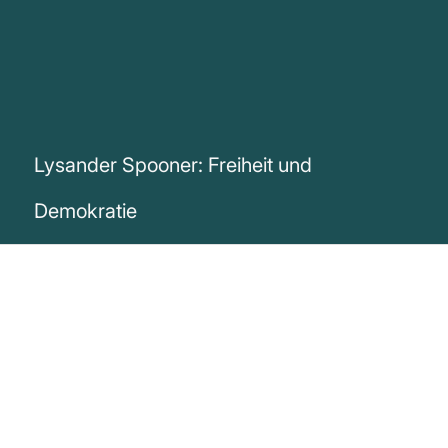
Lysander Spooner: Freiheit und
Demokratie
„Du bist kein freier Bürger, der an einer
edlen Demokratie teilnimmt. Du bist
einfach steuererzeugendes Vieh, dem
gelegentlich erlaubt wird zu wählen,