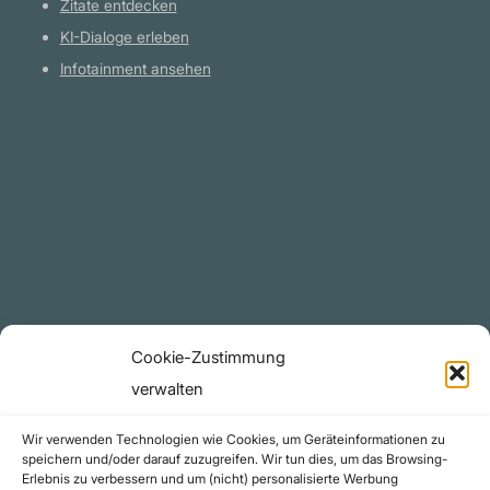
Zitate entdecken
KI-Dialoge erleben
Infotainment ansehen
Plattform
YouTube Projekte
Telegram Kanal
github.com
Rechtliches
Cookie-Zustimmung
Datenschutzerklärung
verwalten
Urheberrecht (Copyright)
Wir verwenden Technologien wie Cookies, um Geräteinformationen zu
Cookie-Richtlinie (EU)
speichern und/oder darauf zuzugreifen. Wir tun dies, um das Browsing-
Erlebnis zu verbessern und um (nicht) personalisierte Werbung
Impressum