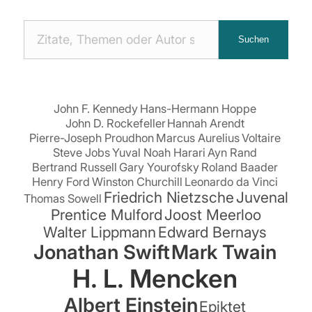
Nach
Suchen
Zitaten
suchen:
John F. Kennedy
Hans-Hermann Hoppe
John D. Rockefeller
Hannah Arendt
Pierre-Joseph Proudhon
Marcus Aurelius
Voltaire
Steve Jobs
Yuval Noah Harari
Ayn Rand
Bertrand Russell
Gary Yourofsky
Roland Baader
Henry Ford
Winston Churchill
Leonardo da Vinci
Friedrich Nietzsche
Juvenal
Thomas Sowell
Prentice Mulford
Joost Meerloo
Walter Lippmann
Edward Bernays
Jonathan Swift
Mark Twain
H. L. Mencken
Albert Einstein
Epiktet