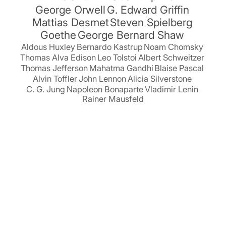
George Orwell
G. Edward Griffin
Mattias Desmet
Steven Spielberg
Goethe
George Bernard Shaw
Aldous Huxley
Bernardo Kastrup
Noam Chomsky
Thomas Alva Edison
Leo Tolstoi
Albert Schweitzer
Thomas Jefferson
Mahatma Gandhi
Blaise Pascal
Alvin Toffler
John Lennon
Alicia Silverstone
C. G. Jung
Napoleon Bonaparte
Vladimir Lenin
Rainer Mausfeld