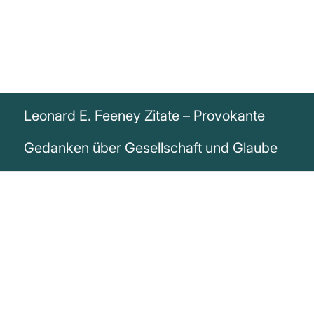
Leonard E. Feeney Zitate – Provokante
Gedanken über Gesellschaft und Glaube
„Einen Fernseher zu Hause zu haben, ist
wie einen Juden im Wohnzimmer zu
haben.“