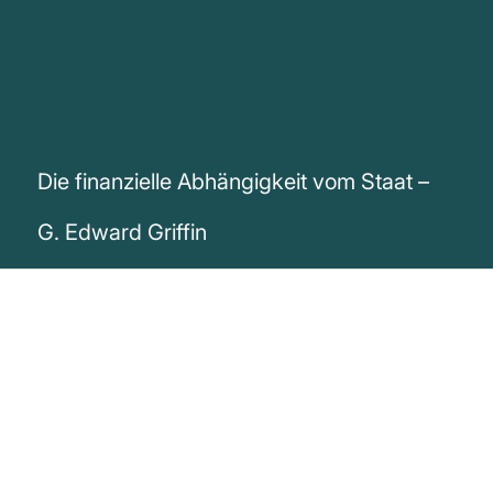
Die finanzielle Abhängigkeit vom Staat –
G. Edward Griffin
„Die finanzielle Abhängigkeit vom Staat
ist die Grundlage der modernen
Leibeigenschaft.“