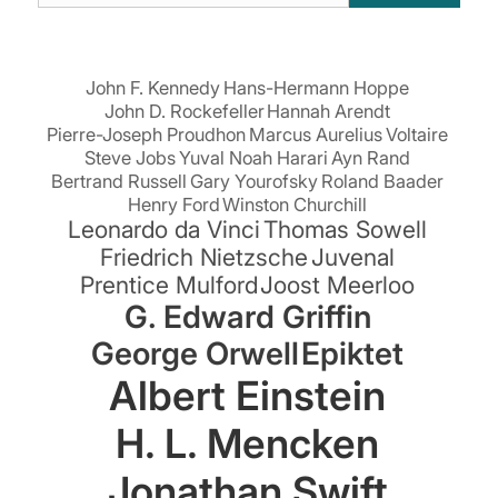
suchen:
John F. Kennedy
Hans-Hermann Hoppe
John D. Rockefeller
Hannah Arendt
Pierre-Joseph Proudhon
Marcus Aurelius
Voltaire
Steve Jobs
Yuval Noah Harari
Ayn Rand
Bertrand Russell
Gary Yourofsky
Roland Baader
Henry Ford
Winston Churchill
Leonardo da Vinci
Thomas Sowell
Friedrich Nietzsche
Juvenal
Prentice Mulford
Joost Meerloo
G. Edward Griffin
George Orwell
Epiktet
Albert Einstein
H. L. Mencken
Jonathan Swift