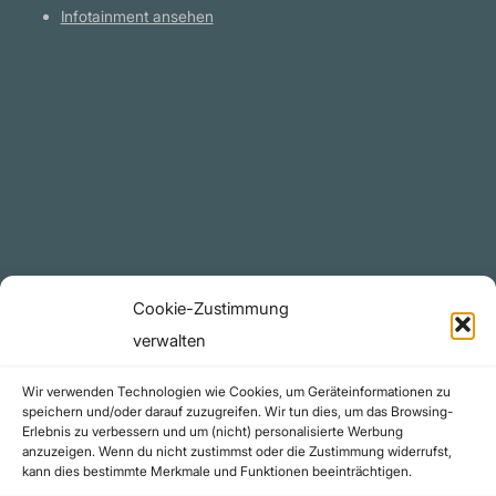
Infotainment ansehen
Plattform
YouTube Projekte
Telegram Kanal
github.com
Rechtliches
Cookie-Zustimmung
Datenschutzerklärung
verwalten
Urheberrecht (Copyright)
Wir verwenden Technologien wie Cookies, um Geräteinformationen zu
Cookie-Richtlinie (EU)
speichern und/oder darauf zuzugreifen. Wir tun dies, um das Browsing-
Erlebnis zu verbessern und um (nicht) personalisierte Werbung
Impressum
anzuzeigen. Wenn du nicht zustimmst oder die Zustimmung widerrufst,
Kontakt
kann dies bestimmte Merkmale und Funktionen beeinträchtigen.