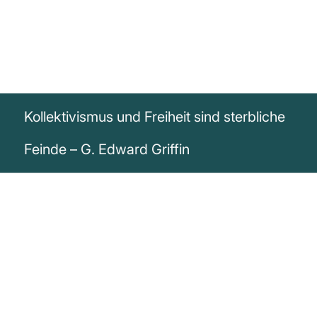
Kollektivismus und Freiheit sind sterbliche
Feinde – G. Edward Griffin
„Kollektivismus und Freiheit sind sterbliche
Feinde. Nur einer wird überleben“
G. Edward Griffin