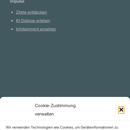
Impulse
Zitate entdecken
KI-Dialoge erleben
Infotainment ansehen
Plattform
YouTube Projekte
Telegram Kanal
github.com
Rechtliches
Cookie-Zustimmung
Datenschutzerklärung
verwalten
Urheberrecht (Copyright)
Wir verwenden Technologien wie Cookies, um Geräteinformationen zu
Cookie-Richtlinie (EU)