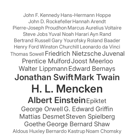
John F. Kennedy
Hans-Hermann Hoppe
John D. Rockefeller
Hannah Arendt
Pierre-Joseph Proudhon
Marcus Aurelius
Voltaire
Steve Jobs
Yuval Noah Harari
Ayn Rand
Bertrand Russell
Gary Yourofsky
Roland Baader
Henry Ford
Winston Churchill
Leonardo da Vinci
Friedrich Nietzsche
Juvenal
Thomas Sowell
Prentice Mulford
Joost Meerloo
Walter Lippmann
Edward Bernays
Jonathan Swift
Mark Twain
H. L. Mencken
Albert Einstein
Epiktet
George Orwell
G. Edward Griffin
Mattias Desmet
Steven Spielberg
Goethe
George Bernard Shaw
Aldous Huxley
Bernardo Kastrup
Noam Chomsky