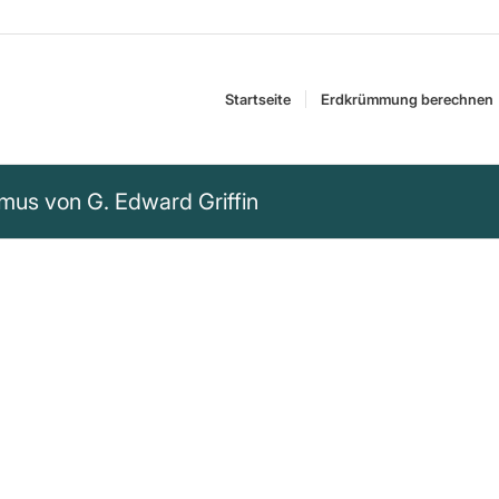
Startseite
Erdkrümmung berechnen
ismus von G. Edward Griffin
n weismachen, dass
anderes Wort für
ten Sozialhilfe und
en Umverteilung von
Gegenteil ist der