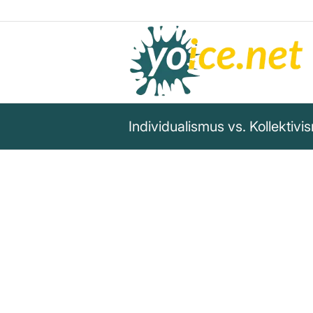
Individualismus vs. Kollektiv
„Kollektivisten möchten Ihne
Individualismus lediglich ein 
Egoismus sei, weil Individualis
andere Formen der zwanghaft
Vermögen ablehnen, doch das 