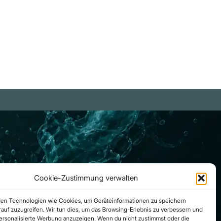
d geistigen Sphäre zu sein ….“ …
mokratie und Sozialismus sind
iterlesen
ine Tautologie (à la Oskar),
ndern radikale, sich gegenseitig
llständig ausschließende
gensätze. Demokratie ist ein
rfahren zur Machtbegrenzung
d Machtkontrolle. Sozialismus
gegen verneint immer die
dividuelle Entscheidungsfreiheit
r Individuen über ihre
onomischen Präferenzen und
Cookie-Zustimmung verwalten
bensziele (angeblich zugunsten
r Allgemeinheit, des Kollektivs);
en Technologien wie Cookies, um Geräteinformationen zu speichern
mit weist Sozialismus stets die
auf zuzugreifen. Wir tun dies, um das Browsing-Erlebnis zu verbessern und
personalisierte Werbung anzuzeigen. Wenn du nicht zustimmst oder die