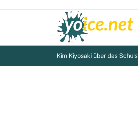
Kim Kiyosaki über das Schuls
„Im Schulsystem wollen sie ni
über Geld lernen, weil sie nur 
hervorbringen wollen, die tun
Wenn man sich die Schule ans
Gegenteil von dem, was man 