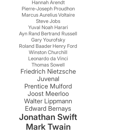
Hannah Arendt
Pierre-Joseph Proudhon
e
Marcus Aurelius
Voltaire
Steve Jobs
Yuval Noah Harari
Ayn Rand
Bertrand Russell
Gary Yourofsky
Roland Baader
Henry Ford
r
Winston Churchill
Leonardo da Vinci
Thomas Sowell
Friedrich Nietzsche
Juvenal
Prentice Mulford
Joost Meerloo
Walter Lippmann
Edward Bernays
Jonathan Swift
Mark Twain