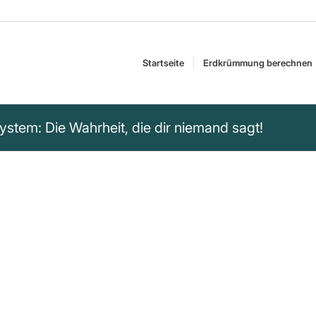
Startseite
Erdkrümmung berechnen
ystem: Die Wahrheit, die dir niemand sagt!
cht, dass wir etwas
gute Angestellte
, was man ihnen sagt.
chaut, ist es das
braucht, um