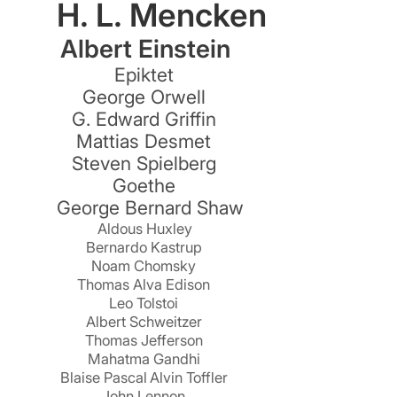
H. L. Mencken
Albert Einstein
Epiktet
h
George Orwell
G. Edward Griffin
Mattias Desmet
Steven Spielberg
Goethe
George Bernard Shaw
Aldous Huxley
Bernardo Kastrup
Noam Chomsky
Thomas Alva Edison
Leo Tolstoi
Albert Schweitzer
Thomas Jefferson
Mahatma Gandhi
Blaise Pascal
Alvin Toffler
John Lennon